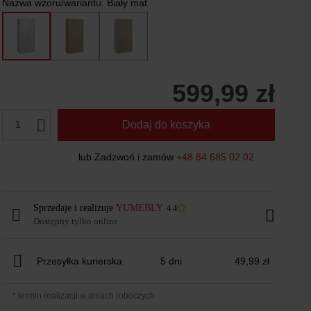
Nazwa wzoru/wariantu:
Biały mat
599,99 zł
1
Dodaj do koszyka
lub Zadzwoń i zamów
+48 84 685 02 02
Sprzedaje i realizuje
YUMEBLY
4.4
Dostępny tylko online
Przesyłka kurierska
5 dni
49,99 zł
* termin realizacji w dniach roboczych