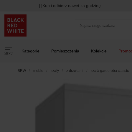
Kup i odbierz nawet za godzinę
Kategorie
Pomieszczenia
Kolekcje
Promoc
MENU
BRW
meble
szafy
z drzwiami
szafa garderoba classic -