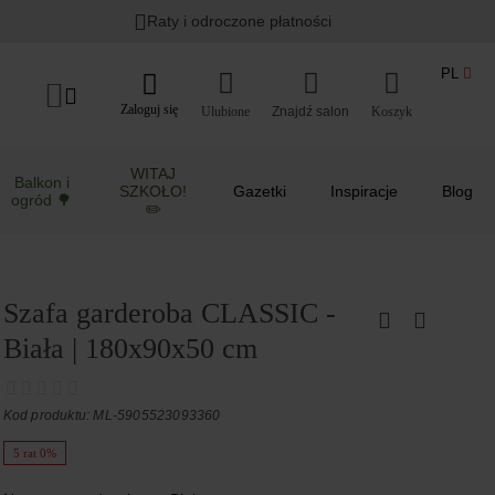
Raty i odroczone płatności
PL
Zaloguj się
Ulubione
Koszyk
WITAJ
Balkon i
SZKOŁO!
Gazetki
Inspiracje
Blog
ogród 🌳
✏️
Szafa garderoba CLASSIC -
Biała | 180x90x50 cm
Kod produktu: ML-5905523093360
5 rat 0%