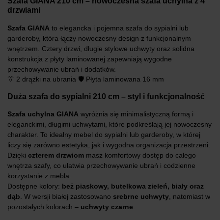
Szafa GIANA 210 cm – nowoczesna szafa uchylna z 4
drzwiami
Szafa GIANA
to elegancka i pojemna szafa do sypialni lub
garderoby, która łączy nowoczesny design z funkcjonalnym
wnętrzem. Cztery drzwi, długie stylowe uchwyty oraz solidna
konstrukcja z płyty laminowanej zapewniają wygodne
przechowywanie ubrań i dodatków.
👔 2 drążki na ubrania 🛡️ Płyta laminowana 16 mm
Duża szafa do sypialni 210 cm – styl i funkcjonalność
Szafa uchylna GIANA
wyróżnia się minimalistyczną formą i
eleganckimi, długimi uchwytami, które podkreślają jej nowoczesny
charakter. To idealny mebel do sypialni lub garderoby, w której
liczy się zarówno estetyka, jak i wygodna organizacja przestrzeni.
Dzięki
czterem drzwiom
masz komfortowy dostęp do całego
wnętrza szafy, co ułatwia przechowywanie ubrań i codzienne
korzystanie z mebla.
Dostępne kolory:
beż piaskowy, butelkowa zieleń, biały oraz
dąb
. W wersji białej zastosowano
srebrne uchwyty
, natomiast w
pozostałych kolorach –
uchwyty czarne
.