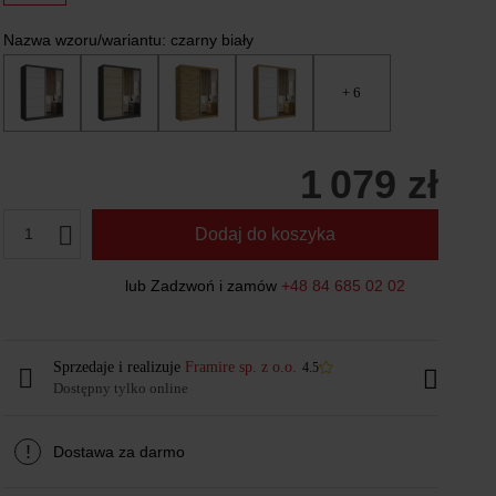
Nazwa wzoru/wariantu:
czarny biały
+ 6
1 079 zł
1
Dodaj do koszyka
lub Zadzwoń i zamów
+48 84 685 02 02
Sprzedaje i realizuje
Framire sp. z o.o.
4.5
Dostępny tylko online
!
Dostawa za darmo