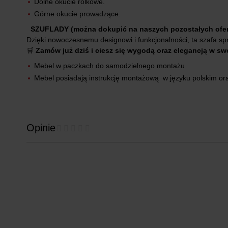
Dolne okucie rolkowe.
Górne okucie prowadzące.
S
ZUFLADY (można dokupić na naszych pozostałych ofer
Dzięki nowoczesnemu designowi i funkcjonalności, ta szafa sp
🛒
Zamów już dziś i ciesz się wygodą oraz elegancją w s
Mebel w paczkach do samodzielnego montażu
Mebel posiadają instrukcję montażową w języku polskim or
Opinie