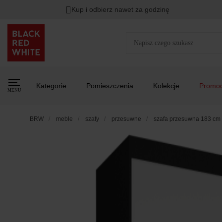
Kup i odbierz nawet za godzinę
Kategorie
Pomieszczenia
Kolekcje
Promoc
MENU
BRW
meble
szafy
przesuwne
szafa przesuwna 183 cm z 