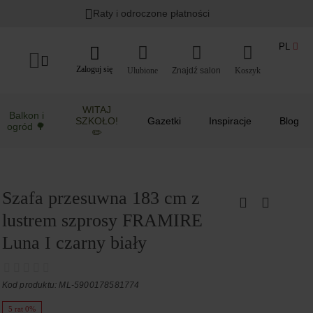
Raty i odroczone płatności
PL
Zaloguj się
Ulubione
Koszyk
WITAJ
Balkon i
SZKOŁO!
Gazetki
Inspiracje
Blog
ogród 🌳
✏️
Szafa przesuwna 183 cm z
lustrem szprosy FRAMIRE
Luna I czarny biały
Kod produktu: ML-5900178581774
5 rat 0%