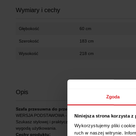
Wymiary i cechy
Głębokość
60 cm
Szerokość
183 cm
Wysokość
218 cm
Opis
Zgoda
Szafa przesuwna do przedpokoju 183 cm Luna I – Nowocz
WERSJA PODSTAWOWA - BEZ SZUFLAD
Niniejsza strona korzysta z
Szukasz stylowej i praktycznej szafy do swojej sypialni, prze
Wykorzystujemy pliki cookie 
wygodą użytkowania.
ruch w naszej witrynie. Inf
Cechy produktu: