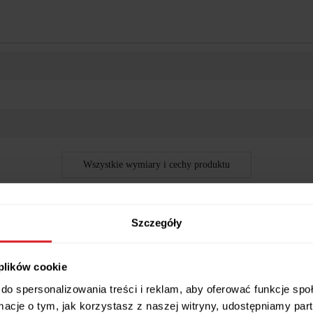
Wszystkie wymiary i cechy produktu
Szczegóły
esna i Funkcjonalna
 plików cookie
dpokoju lub garderoby?
Szafa przesuwna Luna I o szerokości 183 cm
do spersonalizowania treści i reklam, aby oferować funkcje sp
ormacje o tym, jak korzystasz z naszej witryny, udostępniamy p