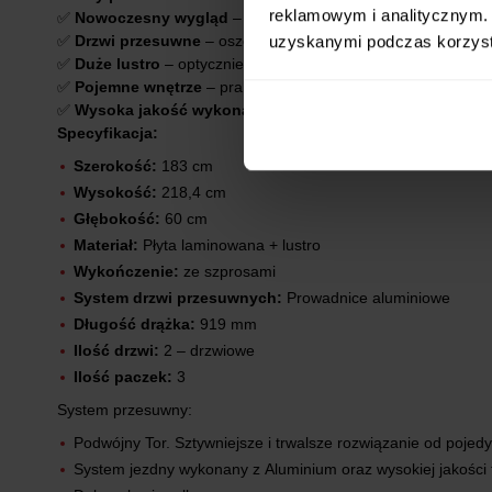
reklamowym i analitycznym. 
✅
Nowoczesny wygląd
– minimalistyczna konstrukcja pasują
uzyskanymi podczas korzysta
✅
Drzwi przesuwne
– oszczędność miejsca i wygoda użytkow
✅
Duże lustro
– optycznie powiększa przestrzeń i dodaje eleg
✅
Pojemne wnętrze
– praktyczne półki i przestrzeń na wiesza
✅
Wysoka jakość wykonania
– solidna konstrukcja i trwałe m
Specyfikacja:
Szerokość:
183 cm
Wysokość:
218,4 cm
Głębokość:
60 cm
Materiał:
Płyta laminowana + lustro
Wykończenie:
ze szprosami
System drzwi przesuwnych:
Prowadnice aluminiowe
Długość drążka:
919 mm
Ilość drzwi:
2 – drzwiowe
Ilość paczek:
3
System przesuwny:
Podwójny Tor. Sztywniejsze i trwalsze rozwiązanie od pojed
System jezdny wykonany z Aluminium oraz wysokiej jakości