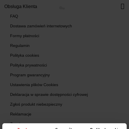
Obsługa Klienta
FAQ
Dostawa zamówień internetowych
Formy płatności
Regulamin
Polityka cookies
Polityka prywatności
Program gwarancyjny
Ustawienia plików Cookies
Deklaracja w sprawie dostępności cyfrowej
Zgłoś produkt niebezpieczny
Reklamacje
Zwroty