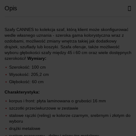
Opis
Szafy CANNES to kolekcja szaf, którą klient może skonfigurować
wedle własnego uznania - szeroka gama kolorystyczna wraz z
ozdobami, możliwość zmiany wnętrza takiej jak dodatkowy
drążek, szuflady lub koszyki. Szafa oferuje, także możliwość
wyboru głębokości szafy między 45 i 60 cm oraz wiele dostępnych
szerokości!
Wymiary:
Szerokość: 100 cm
Wysokość: 205,2 cm
Głębokość: 60 cm
Charakterystyka:
korpus i front: płyta laminowana o grubości 16 mm
szczotki przeciwkurzowe w zestawie
stalowe rączki (reling) w kolorze czarnym, srebrnym i złotym do
wyboru
drążki metalowe
system przesuwny - dolny i górny tor metalowy