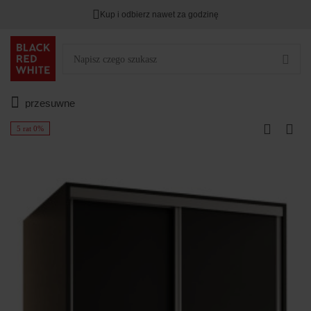
Kup i odbierz nawet za godzinę
przesuwne
5 rat 0%