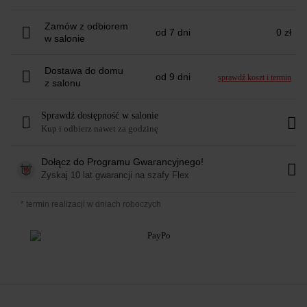
Zamów z odbiorem
od 7 dni
0 zł
w salonie
Dostawa do domu
od 9 dni
sprawdź koszt i termin
z salonu
Sprawdź dostępność w salonie
Kup i odbierz nawet za godzinę
Dołącz do Programu Gwarancyjnego!
Zyskaj
10 lat
gwarancji na szafy Flex
* termin realizacji w dniach roboczych