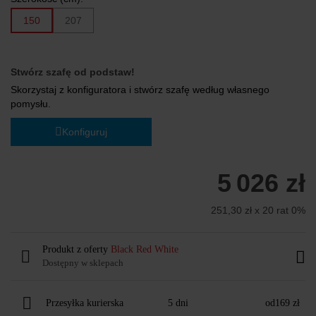
150
207
Stwórz szafę od podstaw!
Skorzystaj z konfiguratora i stwórz szafę według własnego
pomysłu.
Konfiguruj
5 026 zł
251,30 zł x 20 rat 0%
Produkt z oferty
Black Red White
Dostępny w sklepach
Przesyłka kurierska
5 dni
od
169 zł