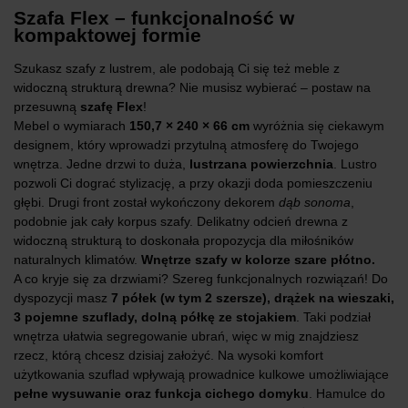
Szafa Flex – funkcjonalność w
kompaktowej formie
Szukasz szafy z lustrem, ale podobają Ci się też meble z
widoczną strukturą drewna? Nie musisz wybierać – postaw na
przesuwną
szafę Flex
!
Mebel o wymiarach
150,7
× 240 × 66 cm
wyróżnia się ciekawym
designem, który wprowadzi przytulną atmosferę do Twojego
wnętrza. Jedne drzwi to duża,
lustrzana powierzchnia
. Lustro
pozwoli Ci dograć stylizację, a przy okazji doda pomieszczeniu
głębi. Drugi front został wykończony dekorem
dąb sonoma
,
podobnie jak cały korpus szafy. Delikatny odcień drewna z
widoczną strukturą to doskonała propozycja dla miłośników
naturalnych klimatów.
Wnętrze szafy w kolorze szare płótno.
A co kryje się za drzwiami? Szereg funkcjonalnych rozwiązań! Do
dyspozycji masz
7 półek (w tym 2 szersze), drążek na wieszaki,
3 pojemne szuflady, dolną półkę ze stojakiem
. Taki podział
wnętrza ułatwia segregowanie ubrań, więc w mig znajdziesz
rzecz, którą chcesz dzisiaj założyć. Na wysoki komfort
użytkowania szuflad wpływają prowadnice kulkowe umożliwiające
pełne wysuwanie oraz funkcja cichego domyku
. Hamulce do