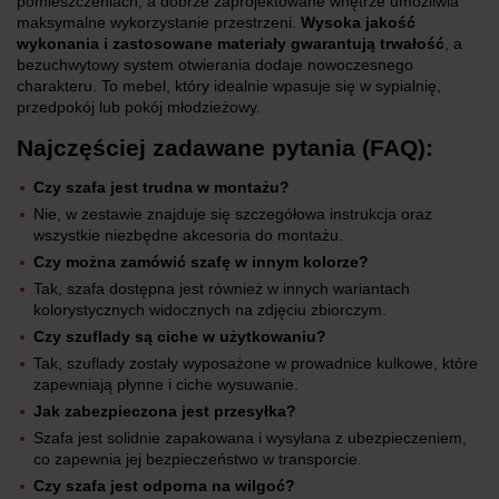
pomieszczeniach, a dobrze zaprojektowane wnętrze umożliwia
maksymalne wykorzystanie przestrzeni.
Wysoka jakość
wykonania i zastosowane materiały gwarantują trwałość
, a
bezuchwytowy system otwierania dodaje nowoczesnego
charakteru. To mebel, który idealnie wpasuje się w sypialnię,
przedpokój lub pokój młodzieżowy.
Najczęściej zadawane pytania (FAQ):
Czy szafa jest trudna w montażu?
Nie, w zestawie znajduje się szczegółowa instrukcja oraz
wszystkie niezbędne akcesoria do montażu.
Czy można zamówić szafę w innym kolorze?
Tak, szafa dostępna jest również w innych wariantach
kolorystycznych widocznych na zdjęciu zbiorczym.
Czy szuflady są ciche w użytkowaniu?
Tak, szuflady zostały wyposażone w prowadnice kulkowe, które
zapewniają płynne i ciche wysuwanie.
Jak zabezpieczona jest przesyłka?
Szafa jest solidnie zapakowana i wysyłana z ubezpieczeniem,
co zapewnia jej bezpieczeństwo w transporcie.
Czy szafa jest odporna na wilgoć?