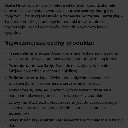
Szafa Hugo
to praktyczny i elegancki mebel, który doskonale
sprawdzi się w każdym wnętrzu. Jej
nowoczesny design
w
połączeniu z
funkcjonalnością
zapewnia
porządek i estetykę
w
Twoim domu. Dzięki przemyślanemu układowi wnętrza
organizacja ubrań i akcesoriów staje się wyjątkowo łatwa i
wygodna.
Najważniejsze cechy produktu:
Przemyślane wnętrze:
Cztery pojemne półki oraz drążek na
wieszaki umożliwiają przechowywanie ubrań w różnej formie.
Funkcjonalne szuflady:
Dwie dolne szuflady to idealne
miejsce na drobne akcesoria i bieliznę.
Solidna konstrukcja:
Wykonana z płyty laminowanej o
grubości 16 mm, odpornej na zarysowania i wilgoć.
Nowoczesny wygląd:
Bezuchwytowy system otwierania
nadaje meblowi elegancki i minimalistyczny charakter.
Łatwy montaż:
Szafa przeznaczona jest do samodzielnego
złożenia – w zestawie znajduje się instrukcja i komplet
akcesoriów.
Staranność wykonania:
Mebel wykonany z dbałością o każdy
detal.