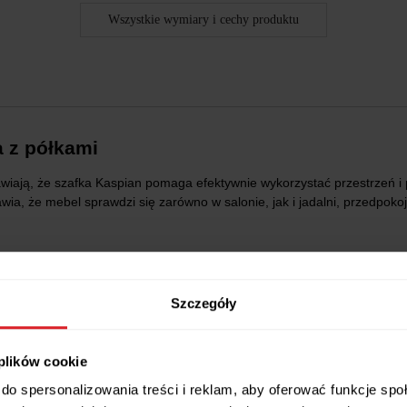
Wszystkie wymiary i cechy produktu
 z półkami
wiają, że szafka Kaspian pomaga efektywnie wykorzystać przestrzeń 
a, że mebel sprawdzi się zarówno w salonie, jak i jadalni, przedpok
rzeni do przechowywania bez zajmowania dużej powierzchni pomieszcz
ku, a
zamknięte fronty
pozwalają zachować estetyczny wygląd wnętrza
Szczegóły
dzinnych pamiątek, natomiast w jadalni sprawdzi się jako miejsce na n
 plików cookie
do spersonalizowania treści i reklam, aby oferować funkcje sp
rzechowywanych przedmiotów.