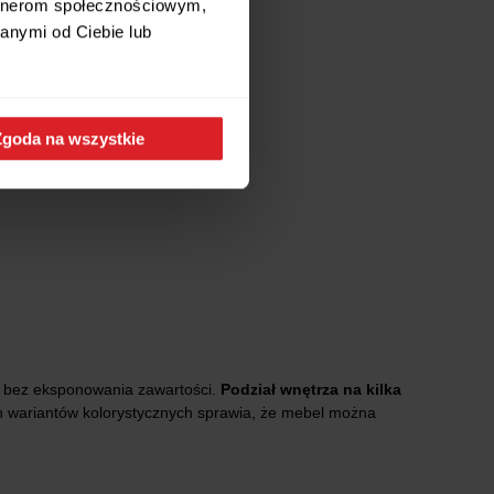
artnerom społecznościowym,
anymi od Ciebie lub
Zgoda na wszystkie
 bez eksponowania zawartości.
Podział wnętrza na kilka
 wariantów kolorystycznych sprawia, że mebel można