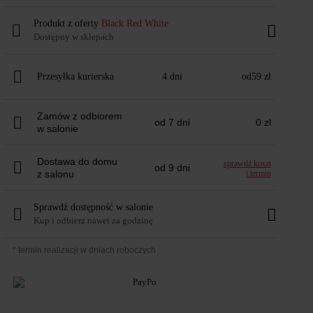
Produkt z oferty
Black Red White
Dostępny w sklepach
Przesyłka kurierska
4 dni
od
59 zł
Zamów z odbiorem
od 7 dni
0 zł
w salonie
Dostawa do domu
sprawdź koszt
od 9 dni
z salonu
i termin
Sprawdź dostępność w salonie
Kup i odbierz nawet za godzinę
* termin realizacji w dniach roboczych