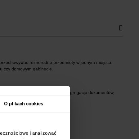
i przechowywać różnorodne przedmioty w jednym miejscu.
oju czy domowym gabinecie.
enia.
Wewnętrzne półki
ułatwiają segregację dokumentów,
.
O plikach cookies
aczynia i obrusy.
ołecznościowe i analizować