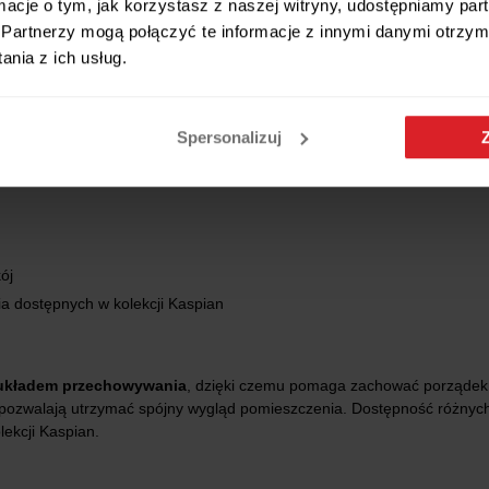
ormacje o tym, jak korzystasz z naszej witryny, udostępniamy p
ne wykorzystanie przestrzeni.
Partnerzy mogą połączyć te informacje z innymi danymi otrzym
ub akcesoria.
nia z ich usług.
 do pozostałych mebli z kolekcji Kaspian.
Spersonalizuj
ój
ia dostępnych w kolekcji Kaspian
układem przechowywania
, dzięki czemu pomaga zachować porządek
pozwalają utrzymać spójny wygląd pomieszczenia. Dostępność różnych
ekcji Kaspian.