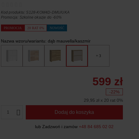
Kod produktu: S128-KOM4D-DMU/UKA
Promocja:
Szkolne okazje do -60%
PROMOCJA
20 RAT 0%
NOWOŚĆ
Nazwa wzoru/wariantu:
dąb mauvella/kaszmir
+ 3
599 zł
-22%
29,95 zł x 20 rat 0%
1
Dodaj do koszyka
lub Zadzwoń i zamów
+48 84 685 02 02