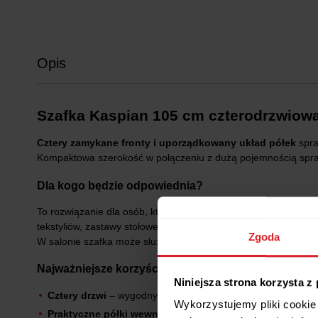
Opis
Szafka Kaspian 105 cm czterodrzwiowa
Cztery zamykane fronty i uporządkowany układ półek
spra
Kompaktowa szerokość w połączeniu z dużą pojemnością sprawi
Dla kogo będzie odpowiednia?
To rozwiązanie dla osób, które potrzebują dodatkowej przest
tekstyliów, zastawy stołowej lub akcesoriów codziennego użyt
Zgoda
W salonie szafka może służyć do przechowywania dekoracji i ro
Najważniejsze korzyści dla użytkownika
Niniejsza strona korzysta z
Cztery drzwi
– wygodny dostęp do całej zawartości mebla.
Wykorzystujemy pliki cookie 
Praktyczne półki wewnętrzne
– łatwiejsza organizacja p