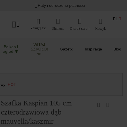
Raty i odroczone płatności
PL
Zaloguj się
Ulubione
Koszyk
WITAJ
Balkon i
SZKOŁO!
Gazetki
Inspiracje
Blog
ogród 🌳
✏️
towy:
HOT
Szafka Kaspian 105 cm
czterodrzwiowa dąb
mauvella/kaszmir