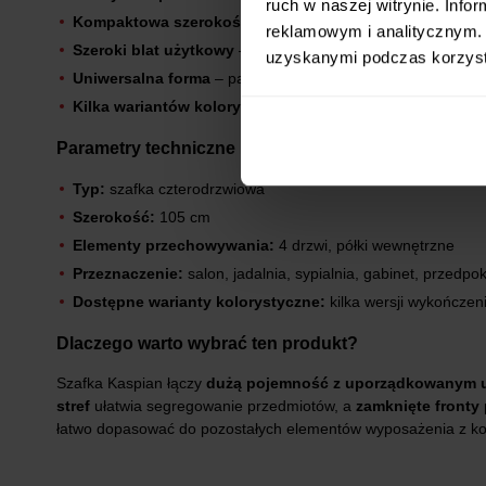
ruch w naszej witrynie. Inf
Kompaktowa szerokość przy dużej pojemności
– efektyw
reklamowym i analitycznym. 
Szeroki blat użytkowy
– dodatkowe miejsce na dekoracje l
uzyskanymi podczas korzysta
Uniwersalna forma
– pasuje do różnych aranżacji wnętrz.
Kilka wariantów kolorystycznych
– możliwość dopasowania
Parametry techniczne
Typ:
szafka czterodrzwiowa
Szerokość:
105 cm
Elementy przechowywania:
4 drzwi, półki wewnętrzne
Przeznaczenie:
salon, jadalnia, sypialnia, gabinet, przedpok
Dostępne warianty kolorystyczne:
kilka wersji wykończen
Dlaczego warto wybrać ten produkt?
Szafka Kaspian łączy
dużą pojemność z uporządkowanym 
stref
ułatwia segregowanie przedmiotów, a
zamknięte fronty
łatwo dopasować do pozostałych elementów wyposażenia z kol