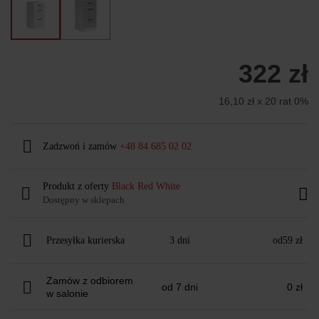
322 zł
16,10 zł x 20 rat 0%
Zadzwoń i zamów
+48 84 685 02 02
Produkt z oferty
Black Red White
Dostępny w sklepach
Przesyłka kurierska
3 dni
od
59 zł
Zamów z odbiorem
od 7 dni
0 zł
w salonie