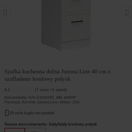
Szafka kuchenna dolna Junona Line 40 cm z
szufladami kredowy połysk
4.1
(7 ocen i 5 opinii)
Kod produktu: K24-D3S/40/82_BBL-BI/KRP
Promocja:
Kuchnie Junona Line i Milino -15%
29 osób kupiło ten produkt
Nazwa wzoru/wariantu:
biały/biały kredowy połysk