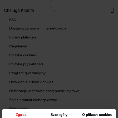
Obsługa Klienta
FAQ
Dostawa zamówień internetowych
Formy płatności
Regulamin
Polityka cookies
Polityka prywatności
Program gwarancyjny
Ustawienia plików Cookies
Deklaracja w sprawie dostępności cyfrowej
Zgłoś produkt niebezpieczny
Reklamacje
Zgoda
Szczegóły
O plikach cookies
Zwroty