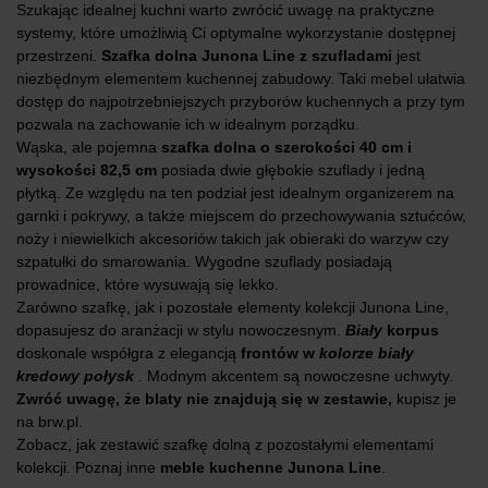
Szukając idealnej kuchni warto zwrócić uwagę na praktyczne
systemy, które umożliwią Ci optymalne wykorzystanie dostępnej
przestrzeni.
Szafka dolna Junona Line z szufladami
jest
niezbędnym elementem kuchennej zabudowy. Taki mebel ułatwia
dostęp do najpotrzebniejszych przyborów kuchennych a przy tym
pozwala na zachowanie ich w idealnym porządku.
Wąska, ale pojemna
szafka dolna o szerokości 40 cm i
wysokości 82,5 cm
posiada dwie głębokie szuflady i jedną
płytką. Ze względu na ten podział jest idealnym organizerem na
garnki i pokrywy, a także miejscem do przechowywania sztućców,
noży i niewielkich akcesoriów takich jak obieraki do warzyw czy
szpatułki do smarowania. Wygodne szuflady posiadają
prowadnice, które wysuwają się lekko.
Zarówno szafkę, jak i pozostałe elementy kolekcji Junona Line,
dopasujesz do aranżacji w stylu nowoczesnym.
Biały
korpus
doskonale współgra z elegancją
frontów w
kolorze biały
kredowy połysk
. Modnym akcentem są nowoczesne uchwyty.
Zwróć uwagę, że blaty nie znajdują się w zestawie,
kupisz je
na brw.pl.
Zobacz, jak zestawić szafkę dolną z pozostałymi elementami
kolekcji. Poznaj inne
meble kuchenne Junona Line
.