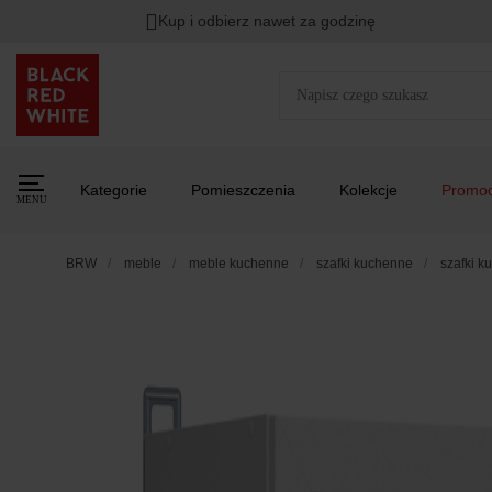
Kup i odbierz nawet za godzinę
Kategorie
Pomieszczenia
Kolekcje
Promoc
MENU
BRW
meble
meble kuchenne
szafki kuchenne
szafki k