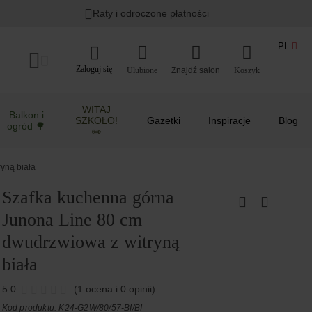
Raty i odroczone płatności
PL
Zaloguj się
Ulubione
Koszyk
WITAJ
Balkon i
SZKOŁO!
Gazetki
Inspiracje
Blog
ogród 🌳
✏️
yną biała
Szafka kuchenna górna
Junona Line 80 cm
dwudrzwiowa z witryną
biała
5.0
(1 ocena i 0 opinii)
Kod produktu: K24-G2W/80/57-BI/BI