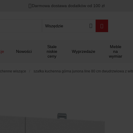
Darmowa dostawa dodatków od 100 zł
Wszędzie
Stale
Meble
je
Nowości
niskie
Wyprzedaże
na
ceny
wymiar
uchenne wiszące
szafka kuchenna górna junona line 80 cm dwudrzwiowa z witr