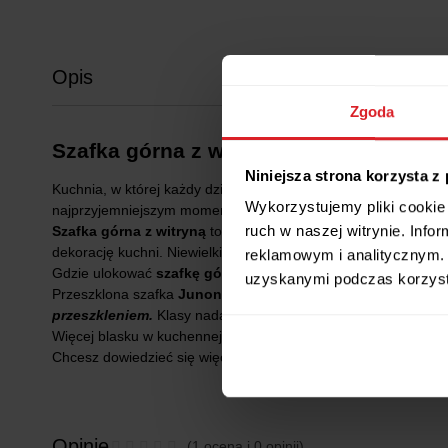
Opis
Zgoda
Szafka górna z witryną Junona Line –
Niniejsza strona korzysta z
Kuchnia, w której każdy dzień zaczniesz z uśmiechem nie musi
Wykorzystujemy pliki cookie 
najprzyjemniejszym momentem w ciągu dnia. Poznaj
meble z 
ruch w naszej witrynie. Inf
Szafka górna z witryną
to doskonały wybór, jeśli część swoje
dekorację kuchni. Niewielkie przeszklenie ujawni tylko to, chce
reklamowym i analitycznym. 
Gdzie ulokować
szafkę górną z witryną o wymiarach 80x57
uzyskanymi podczas korzysta
Przeszklona szafka
Junona Line
, podobnie jak pozostałe me
przeszkleniem.
Klasy nadają ozdobne ramki frontów oraz elega
Więcej blasku w kuchennej aranżacji zapewni Ci dedykowana dla
Chcesz dowiedzieć się więcej o
kuchniach modułowych Jun
Opinie
(1 ocena i 0 opinii)