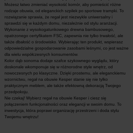
Możesz łatwo zmieniać wysokość komór, aby pomieścić różne
rodzaje obuwia, od eleganckich szpilek po sportowe trampki. To
rozwiązanie sprawia, że regał jest niezwykle uniwersalny i
sprawdzi się w każdym domu, niezależnie od stylu aranżacji.
Wykonanie z wysokogatunkowego drewna bambusowego,
opatrzonego certyfikatem FSC, zapewnia nie tylko trwałość, ale
także dbałość o środowisko. Wybierając ten produkt, wspierasz
odpowiedzialne gospodarowanie zasobami leśnymi, co jest ważne
dla wielu współczesnych konsumentów.
Kolor dąb sonoma dodaje szafce szykownego wyglądu, który
doskonale wkomponuje się w różnorodne style wnętrz, od
nowoczesnych po klasyczne. Dzięki prostemu, ale eleganckiemu
wzornictwu, regał na obuwie Kesper stanie się nie tylko
praktycznym meblem, ale także efektowną dekoracją Twojego
przedpokoju.
Nie czekaj! Wybierz regał na obuwie Kesper i ciesz się
połączeniem funkcjonalności oraz elegancji w swoim domu. To
inwestycja, która poprawi organizację przestrzeni i doda stylu
Twojemu wnętrzu!