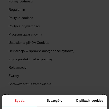
Formy płatności
Regulamin
Polityka cookies
Polityka prywatności
Program gwarancyjny
Ustawienia plików Cookies
Deklaracja w sprawie dostępności cyfrowej
Zgłoś produkt niebezpieczny
Reklamacje
Zwroty
Sprawdź status zamówienia
Zakupy
Zgoda
Szczegóły
O plikach cookies
Znajdź Salon