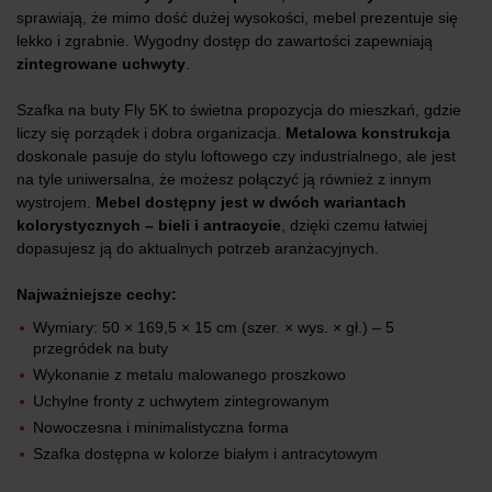
sprawiają, że mimo dość dużej wysokości, mebel prezentuje się
lekko i zgrabnie. Wygodny dostęp do zawartości zapewniają
zintegrowane uchwyty
.
Szafka na buty Fly 5K to świetna propozycja do mieszkań, gdzie
liczy się porządek i dobra organizacja.
Metalowa konstrukcja
doskonale pasuje do stylu loftowego czy industrialnego, ale jest
na tyle uniwersalna, że możesz połączyć ją również z innym
wystrojem.
Mebel dostępny jest w dwóch wariantach
kolorystycznych – bieli i antracycie
, dzięki czemu łatwiej
dopasujesz ją do aktualnych potrzeb aranżacyjnych.
Najważniejsze cechy:
Wymiary: 50 × 169,5 × 15 cm (szer. × wys. × gł.) – 5
przegródek na buty
Wykonanie z metalu malowanego proszkowo
Uchylne fronty z uchwytem zintegrowanym
Nowoczesna i minimalistyczna forma
Szafka dostępna w kolorze białym i antracytowym