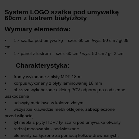
System LOGO szafka pod umywalkę
60cm z lustrem biały/złoty
Wymiary elementów:
• 1 x szafka pod umywalkę – szer. 60 cm /wys. 50 cm / gł.35
cm
• 1 x panel z lustrem – szer. 60 cm / wys. 50 cm / gł. 2 cm
Charakterystyka:
• fronty wykonane z płyty MDF 18 m
• korpus wykonany z płyty laminowanej 16 mm
• obrzeża wykończone okleiną PCV odporną na codzienne
uszkodzenia
• uchwyty metalowe w kolorze złotym
• wszystkie krawędzie mebli oklejone, zabezpieczone
przed wilgocią
• tył mebla z płyty HDF / tył szafki pod umywalkę otwarty
• rodzaj mocowania - podwieszane
• elementy są łączone za pomocą kołków drewnianych,