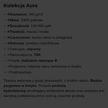
Kolekcja Aura
⭐Gramatura
: 340 g/m2
⭐Skład
: 100% poliester
⭐Ścieralność
: 130 000 cykli
⭐Trwałość:
mocna i trwała
⭐Czyszczenie
: bardzo łatwa w pielęgnacji
⭐Ochrona
: powłoka hydrofobowa
⭐Zwierzęta:
odporna
⭐Plamoodporna:
TAK
⭐Połysk:
delikatnie mieniąca ✳️
⭐Przyjemna, mięsista nieco zamszowa w dotyku
⭐Trudnopalna♨️
Tkanina welurowa z grupy pluszowych, o krótkim włosiu.
Bardzo
przyjemna w dotyku
. Posiada
powłokę
hydrofobową
utrudniającą wchłanianie płynów oraz podszyta jest
warstwą podkładową która czyni ją znacznie grubszą.