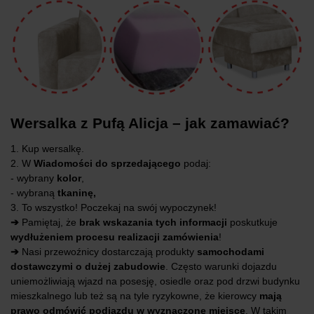
Wersalka z Pufą Alicja – jak zamawiać?
1. Kup wersalkę.
2. W
Wiadomości do sprzedającego
podaj:
- wybrany
kolor
,
- wybraną
tkaninę,
3. To wszystko! Poczekaj na swój wypoczynek!
➔
Pamiętaj, że
brak wskazania tych informacji
poskutkuje
wydłużeniem procesu realizacji zamówienia
!
➔
Nasi przewoźnicy dostarczają produkty
samochodami
dostawczymi o dużej zabudowie
. Często warunki dojazdu
uniemożliwiają wjazd na posesję, osiedle oraz pod drzwi budynku
mieszkalnego lub też są na tyle ryzykowne, że kierowcy
mają
prawo odmówić podjazdu w wyznaczone miejsce
. W takim