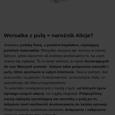
Wersalka z pufą = narożnik Alicja?
Jesteśmy
polską firmą, z polskim kapitałem, używającą
polskich materiałów.
Wszystko zaczyna się i kończy w naszej
fabryce, gdzie starannie od podstaw produkujemy to, na czym
znamy się najlepiej. To co teraz widzicie, to wynik
docierających
do nas
Waszych potrzeb
.
Jedyne takie połączenie wersalki i
pufy, które spotkacie w całym internecie
. Dwa w jednym, bez
uszczerbku na jakości i funkcjonalności: przeczytajcie dalej, co
specjalnego dla Was przygotowaliśmy.
To autorskie rozwiązanie jest z myślą o tych,
o
d których życie
wymaga czegoś więcej
, niż ciągłej stagnacji.
Połączyliśmy
naszą najlepiej sprzedającą się wersalkę z pufą po to,
żebyście mieli możliwość dostosowania do każdej sytuacji.
Dzięki naszemu systemowi zacisków,
dołączanie i odłączenie
zajmuje zaledwie trzy sekundy.