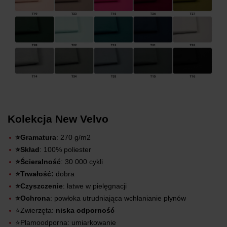
Kolekcja New Velvo
⭐Gramatura
: 270 g/m2
⭐Skład
: 100% poliester
⭐Ścieralność
: 30 000 cykli
⭐Trwałość:
dobra
⭐Czyszczenie
: łatwe w pielęgnacji
⭐Ochrona
: powłoka utrudniająca wchłanianie płynów
⭐Zwierzęta:
niska odporność
⭐Plamoodporna: umiarkowanie