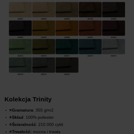
Kolekcja Trinity
⭐Gramatura
: 355 g/m2
⭐Skład
: 100% poliester
⭐Ścieralność
: 210 000 cykli
⭐Trwałość:
mocna i trwała