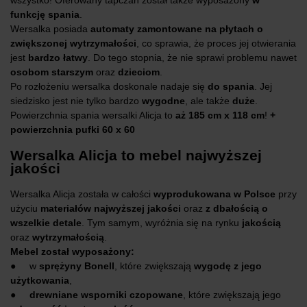
funkcję spania
.
Wersalka posiada
automaty zamontowane na płytach o
zwiększonej wytrzymałości
, co sprawia, że proces jej otwierania
jest
bardzo łatwy
. Do tego stopnia, że nie sprawi problemu nawet
osobom starszym
oraz
dzieciom
.
Po rozłożeniu wersalka doskonale nadaje się
do spania
. Jej
siedzisko jest nie tylko bardzo
wygodne
, ale także
duże
.
Powierzchnia spania wersalki Alicja to
aż 185 cm x 118 cm
!
+
powierzchnia pufki 60 x 60
Wersalka Alicja to mebel najwyższej
jakości
Wersalka Alicja została w całości
wyprodukowana w Polsce
przy
użyciu
materiałów najwyższej jakości
oraz
z dbałością o
wszelkie detale
. Tym samym, wyróżnia się na rynku
jakością
oraz
wytrzymałością
.
Mebel został wyposażony:
● w
sprężyny Bonell
, które zwiększają
wygodę z jego
użytkowania
,
●
drewniane wsporniki czopowane
, które zwiększają jego