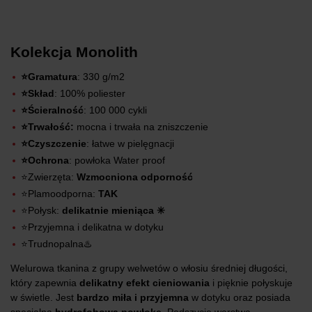
Kolekcja Monolith
⭐Gramatura
: 330 g/m2
⭐Skład
: 100% poliester
⭐Ścieralność
: 100 000 cykli
⭐Trwałość:
mocna i trwała na zniszczenie
⭐Czyszczenie
: łatwe w pielęgnacji
⭐Ochrona
: powłoka Water proof
⭐Zwierzęta:
Wzmocniona odporność
⭐Plamoodporna:
TAK
⭐Połysk:
delikatnie mieniąca ✳️
⭐Przyjemna i delikatna w dotyku
⭐Trudnopalna♨️
Welurowa tkanina z grupy welwetów o włosiu średniej długości,
który zapewnia
delikatny efekt cieniowania
i pięknie połyskuje
w świetle. Jest
bardzo miła i przyjemna
w dotyku oraz posiada