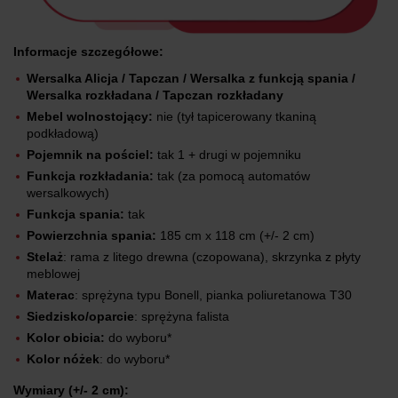
Informacje szczegółowe:
Wersalka Alicja / Tapczan / Wersalka z funkcją spania /
Wersalka rozkładana / Tapczan rozkładany
Mebel wolnostojący:
nie (tył tapicerowany tkaniną
podkładową)
Pojemnik na pościel:
tak 1 + drugi w pojemniku
Funkcja rozkładania:
tak (za pomocą automatów
wersalkowych)
Funkcja spania:
tak
Powierzchnia spania:
185 cm x 118 cm (+/- 2 cm)
Stelaż
: rama z litego drewna (czopowana), skrzynka z płyty
meblowej
Materac
: sprężyna typu Bonell, pianka poliuretanowa T30
Siedzisko/oparcie
: sprężyna falista
Kolor obicia:
do wyboru*
Kolor nóżek
: do wyboru*
Wymiary (+/- 2 cm):