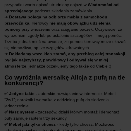
przypadku warto opisać utrudniony dojazd w
Wiadomości od
sprzedającego
podczas składania zamówienia.
➔ Dostawa polega na odbiorze mebla z samochodu
przewoźnika
. Kierowcy
nie mają obowiązku udzielenia
pomocy
przy wnoszeniu oraz ściąganiu paczek. Oczywiście, za
wyrażeniem zgody lub po ustaleniu szczegółów – mogą pomóc.
Trzeba jednak mieć na uwadze, że pomoc kierowcy może okazać
się niemożliwa, np. ze względów zdrowotnych.
➔ Dokładamy wszelkich starań, aby przebieg całej transakcji
był jak najszybszy, prawidłowy i odbywał się w miłej
atmosferze
, jednakże oczekujemy tego także od Ciebie :)
Co wyróżnia wersalkę Alicja z pufą na tle
konkurencji?
✅ Jedyne takie -
autorskie rozwiązanie w internecie. Mebel
“2w1”; narożnik i wersalka z oddzielną pufą do siedzenia
jednocześnie.
✅ Nasz system -
zaczepów, dzięki którym montaż i demontaż
pufy zajmuje raptem trzy sekundy.
✅ Mebel jaki tylko chcesz -
kiedy tylko chcesz. Możliwość
adaptacji do własnych potrzeb, które mogą się szybko zmieniać: