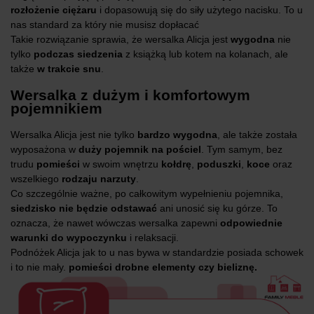
rozłożenie ciężaru
i dopasowują się do siły użytego nacisku. To u
nas standard za który nie musisz dopłacać
Takie rozwiązanie sprawia, że wersalka Alicja jest
wygodna
nie
tylko
podczas siedzenia
z książką lub kotem na kolanach, ale
także
w trakcie snu
.
Wersalka z dużym i komfortowym
pojemnikiem
Wersalka Alicja jest nie tylko
bardzo wygodna
, ale także została
wyposażona w
duży pojemnik na pościel
. Tym samym, bez
trudu
pomieści
w swoim wnętrzu
kołdrę
,
poduszki
,
koce
oraz
wszelkiego
rodzaju narzuty
.
Co szczególnie ważne, po całkowitym wypełnieniu pojemnika,
siedzisko nie będzie odstawać
ani unosić się ku górze. To
oznacza, że nawet wówczas wersalka zapewni
odpowiednie
warunki do wypoczynku
i relaksacji.
Podnóżek Alicja jak to u nas bywa w standardzie posiada schowek
i to nie mały.
pomieści drobne elementy czy bieliznę.