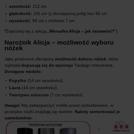
szerokość:
212 cm
głębokość:
155 cm (z doczepioną pufą) bez 95 cm
wysokość:
93 cm z nóżkami 7 cm
*
Zapoznaj się z sekcją „
Wersalka Alicja – jak zamawiać?
”)
Narożnik Alicja – możliwość wyboru
nóżek
Jako producent oferujemy
możliwość doboru nóżek
, które
najlepiej
dopasują się do wystroju
Twojego mieszkania.
Dostępne modele:
Kopytko
(14 cm wysokości),
Laura
(14 cm wysokości),
Tworzywo sztuczne
(7 cm wysokości).
Uwaga!
Aby zabezpieczyć meble przed uszkodzeniem, w
przesyłce nóżki znajdują się osobno.
Należy zamontować je
samodzielnie.