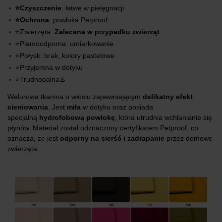
⭐Czyszczenie
: łatwe w pielęgnacji
⭐Ochrona
: powłoka Petproof
⭐Zwierzęta:
Zalecana w przypadku zwierząt
⭐Plamoodporna: umiarkowanie
⭐Połysk: brak, kolory pastelowe
⭐Przyjemna w dotyku
⭐Trudnopalna♨️
Welurowa tkanina o włosiu zapewniającym
delikatny efekt
cieniowania
. Jest
miła
w dotyku oraz posiada
specjalną
hydrofobową powłokę
, która utrudnia wchłanianie się
płynów. Materiał został odznaczony certyfikatem Petproof, co
oznacza, że jest
odporny na sierść i zadrapanie
przez domowe
zwierzęta.