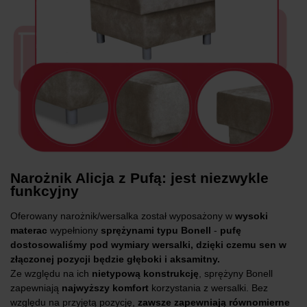
Narożnik Alicja z Pufą: jest niezwykle
funkcyjny
Oferowany narożnik/wersalka został wyposażony w
wysoki
materac
wypełniony
sprężynami typu Bonell
-
pufę
dostosowaliśmy pod wymiary wersalki, dzięki czemu sen w
złączonej pozycji będzie głęboki i aksamitny.
Ze względu na ich
nietypową konstrukcję
, sprężyny Bonell
zapewniają
najwyższy komfort
korzystania z wersalki. Bez
względu na przyjętą pozycję,
zawsze zapewniają równomierne