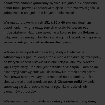
dodatkowo zadania garderoby, sypialni lub jadalni? Odpowiedni
dobór mebli pozwoli Ci stworzyć miejsce, które zachwyci gości, a
jednocześnie przejmie role innych pomieszczeń.
Witryna Lara o
wymiarach 151 x 90 x 40 cm
jest idealnym
dopełnieniem wnętrz urządzonych w
stylu loftowym czy
industrialnym.
Naturalne usłojenie w kolorze
jesion Belarus
w
połączeniu z czernią uchwytów i aplikacji na krawędziach sprawia,
że mebel
intryguje niebanalnym designem.
Witryna została podzielona na trzy strefy –
bieliźnianą,
witrynową i regał
. Po lewej stronie mebla znajdują się dwie półki,
na których możesz ustawić ulubione książki i albumy, tworząc
kącik czytelniczy. Pod nimi jest
przeszklona część
– idealna do
ekspozycji zastawy stołowej, kieliszków lub ramek ze zdjęciami.
Dół i prawa strona witryny to przestrzeń na przedmioty, które
chcesz ukryć przed wzrokiem gości.
Obszerne półki
świetnie
sprawdzą się do przechowywania ręczników, pościeli lub
elementów garderoby.
Witryna wyposażona została w
zawiasy z cichym domykiem,