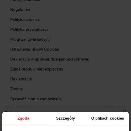
Regulamin
Polityka cookies
Polityka prywatności
Program gwarancyjny
Ustawienia plików Cookies
Deklaracja w sprawie dostępności cyfrowej
Zgłoś produkt niebezpieczny
Reklamacje
Zwroty
Sprawdź status zamówienia
Zakupy
Zgoda
Szczegóły
O plikach cookies
Znajdź Salon