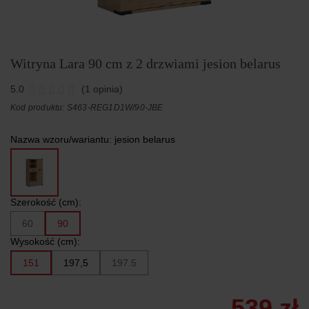
Witryna Lara 90 cm z 2 drzwiami jesion belarus
5.0
(1 opinia)
Kod produktu: S463-REG1D1W/90-JBE
Nazwa wzoru/wariantu:
jesion belarus
Szerokość (cm):
60
90
Wysokość (cm):
151
197,5
197.5
539 zł