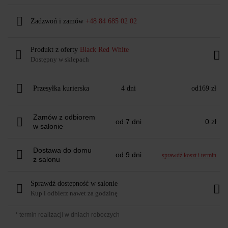
Zadzwoń i zamów
+48 84 685 02 02
Produkt z oferty
Black Red White
Dostępny w sklepach
Przesyłka kurierska
4 dni
od
169 zł
Zamów z odbiorem
od 7 dni
0 zł
w salonie
Dostawa do domu
od 9 dni
sprawdź koszt i termin
z salonu
Sprawdź dostępność w salonie
Kup i odbierz nawet za godzinę
* termin realizacji w dniach roboczych