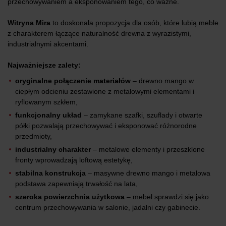
przechowywaniem a eksponowaniem tego, co ważne.
Witryna Mira
to doskonała propozycja dla osób, które lubią meble
z charakterem łączące naturalność drewna z wyrazistymi,
industrialnymi akcentami.
Najważniejsze zalety:
oryginalne połączenie materiałów
– drewno mango w
ciepłym odcieniu zestawione z metalowymi elementami i
ryflowanym szkłem,
funkcjonalny układ
– zamykane szafki, szuflady i otwarte
półki pozwalają przechowywać i eksponować różnorodne
przedmioty,
industrialny charakter
– metalowe elementy i przeszklone
fronty wprowadzają loftową estetykę,
stabilna konstrukcja
– masywne drewno mango i metalowa
podstawa zapewniają trwałość na lata,
szeroka powierzchnia użytkowa
– mebel sprawdzi się jako
centrum przechowywania w salonie, jadalni czy gabinecie.