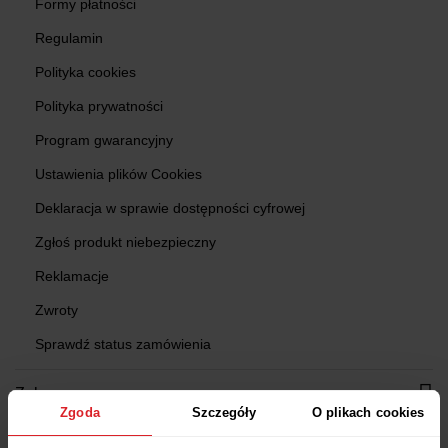
Formy płatności
Regulamin
Polityka cookies
Polityka prywatności
Program gwarancyjny
Ustawienia plików Cookies
Deklaracja w sprawie dostępności cyfrowej
Zgłoś produkt niebezpieczny
Reklamacje
Zwroty
Sprawdź status zamówienia
Zakupy
Zgoda
Szczegóły
O plikach cookies
Znajdź Salon