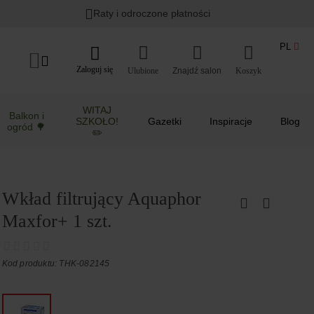
Raty i odroczone płatności
PL
Zaloguj się
Ulubione
Koszyk
WITAJ
Balkon i
SZKOŁO!
Gazetki
Inspiracje
Blog
ogród 🌳
✏️
Wkład filtrujący Aquaphor
Maxfor+ 1 szt.
Kod produktu: THK-082145