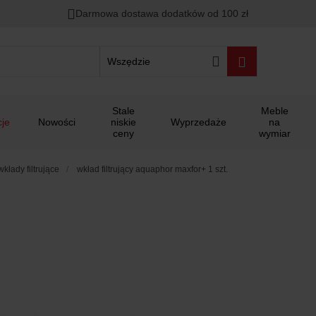
Darmowa dostawa dodatków od 100 zł
Wszędzie
Stale
Meble
je
Nowości
niskie
Wyprzedaże
na
ceny
wymiar
wkłady filtrujące
wkład filtrujący aquaphor maxfor+ 1 szt.