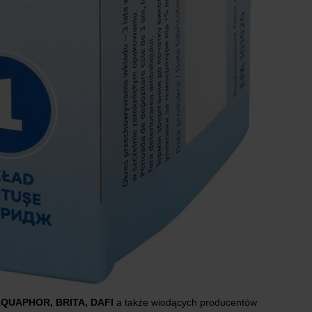
QUAPHOR, BRITA, DAFI
a także wiodących producentów