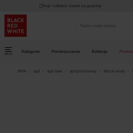
Kup i odbierz nawet za godzinę
Kategorie
Pomieszczenia
Kolekcje
Promoc
MENU
BRW
agd
agd małe
sprzęt kuchenny
filtry do wody