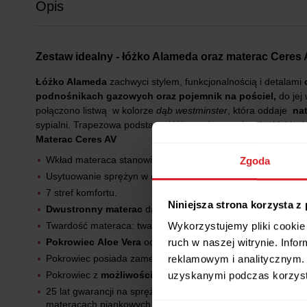
Opis
Zestaw idealny - łóżko Alameda oraz materac Ceres
Łóżko Alameda
zachwyci stylem, funkcjonalnością i detalami
podnośnikach gazowych oraz pojemnik na pościel,
do jej
połączono listwą w kolorze
dąb westminster
, która oddaje
nat
sypialni. Trapezowa podstawa łóżka nada mu wizualnej lekkośc
Materac Ceres AV
Wkład materaca stanowią pracujące niezależnie
sprężyny 
Zgoda
Usytuowanie sprężyn w odrębnych kieszonkach zapewnia
w
7 stref komfortu.
Niniejsza strona korzysta z
Dwustronny materac
dający możliwość odwracania i obraca
Wykorzystujemy pliki cookie 
Twardość materaca: twardy.
ruch w naszej witrynie. Inf
Pokrowiec Aloe Vera
oczyszcza, odżywia i nawilża skórę z
reklamowym i analitycznym. 
Pokrowiec posiada zamek rozdzielczy umożliwiający
łatwe 
uzyskanymi podczas korzysta
Pokrowiec z
możliwością prania
w pralce w temperaturze 
25 lat gwarancji na sprężyny.Ciesz się komfortem przez
25 l
materacach piankowych.