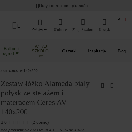
Raty i odroczone płatności
PL
Zaloguj się
Ulubione
Koszyk
WITAJ
Balkon i
SZKOŁO!
Gazetki
Inspiracje
Blog
ogród 🌳
✏️
eracem ceres av 140x200
Zestaw łóżko Alameda biały
połysk ze stelażem i
materacem Ceres AV
140x200
2.0
(2 opinie)
Kod produktu: S420-LOZ/140/B+CERES-BIP/DWM