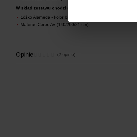
W skład zestawu chodzi
(szer./gł./wys.)
:
Łóżko Alameda - kolor biały połysk/dąb westminster (145,5
Materac Ceres AV (140/200/21 cm)
Opinie
(2 opinie)