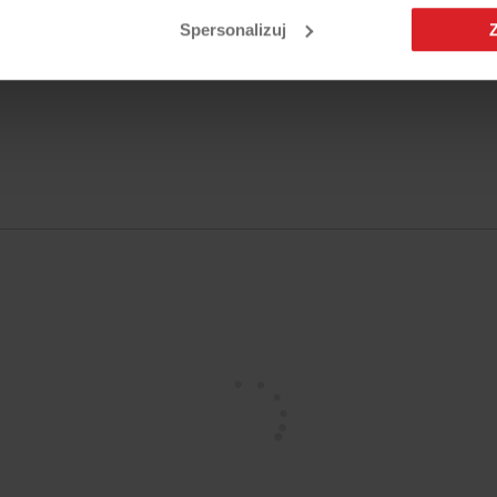
Spersonalizuj
/208,5 /42,5-104 cm)