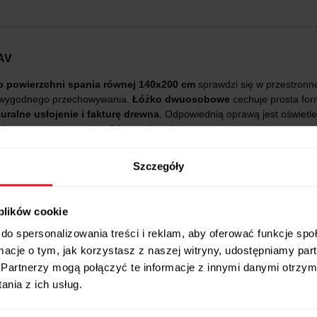
 AV
o powierzchni spania równej 140x200 cm
sprawdzi się w przestronne
 wygodnego przechowywania.
Łóżko dwuosobowe
cechuje prosta for
uralne usłojenie i fakturę drewna
. Odpowiednią oprawą jest oświetle
i, a przy tym zapewni solidne podparcie.
pocket
obłożone sprężystą pianką poliuretanową z atestem higieniczn
Szczegóły
ysoką elastyczność punktową
materaca. Jednostronne utwardzeni
 plików cookie
nia. Zaleca się obracanie materaca dwustronnego co 6 miesięcy, w cel
do spersonalizowania treści i reklam, aby oferować funkcje sp
ormacje o tym, jak korzystasz z naszej witryny, udostępniamy p
apewniając regenerujący sen.
Partnerzy mogą połączyć te informacje z innymi danymi otrzym
zdejmowanie
.
nia z ich usług.
do 60°C.
at
trwania gwarancji! Gwarancja obejmuje
wypełnienie materaca
, czy