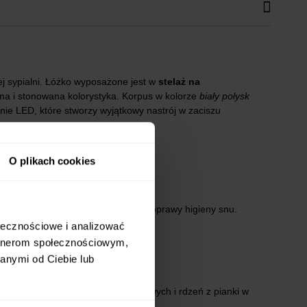
j sypialni. Łóżko wyposażone jest w
stelaż na
ma i stonowana kolorystyka. Korpus w kolorze
biały połysk
nie LED, które stworzy wyjątkowy nastrój w zaciszu
ym.
O plikach cookies
e warstwą
naturalnego kokosa.
u przedłużenia jego żywotności i poprawy higieny snu.
ołecznościowe i analizować
artnerom społecznościowym,
anymi od Ciebie lub
li sprężyny w materacach sprężynowych i rdzeń z pianki w