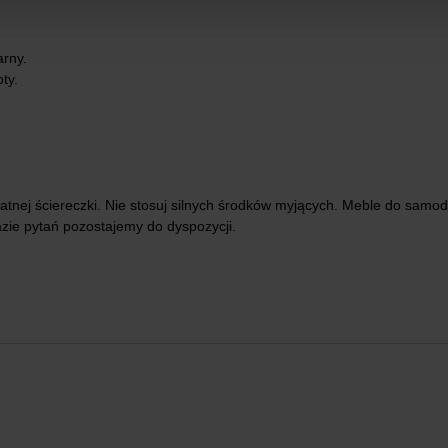
arny.
ty.
atnej ściereczki. Nie stosuj silnych środków myjących. Meble do sa
azie pytań pozostajemy do dyspozycji.