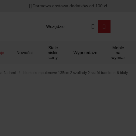
Darmowa dostawa dodatków od 100 zł
Wszędzie
Stale
Meble
je
Nowości
niskie
Wyprzedaże
na
ceny
wymiar
szufladami
biurko komputerowe 135cm 2 szuflady 2 szafki framire n-6 biały