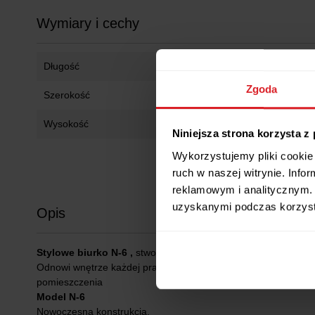
Wymiary i cechy
Długość
135 cm
Zgoda
Szerokość
50 cm
Wysokość
76 cm
Niniejsza strona korzysta z
Wykorzystujemy pliki cookie 
ruch w naszej witrynie. Inf
reklamowym i analitycznym. 
uzyskanymi podczas korzysta
Opis
Stylowe biurko N-6 ,
stworzon dla ludzi, którzy cenią sobie no
Odnowi wnętrze każdej pracowni, biura czy pokoju młodzieżow
pomieszczenia
Model N-6
Nowoczesna konstrukcja.