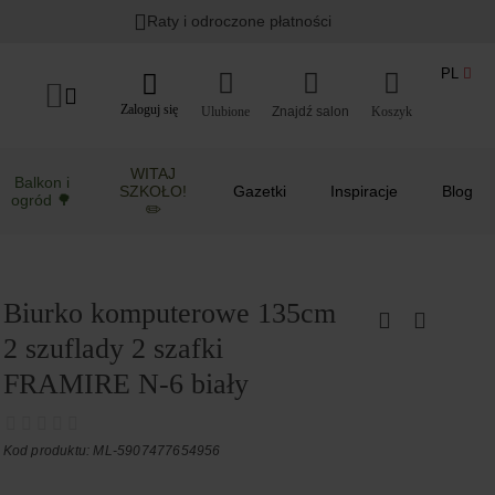
Raty i odroczone płatności
PL
Zaloguj się
Ulubione
Koszyk
WITAJ
Balkon i
SZKOŁO!
Gazetki
Inspiracje
Blog
ogród 🌳
✏️
Biurko komputerowe 135cm
2 szuflady 2 szafki
FRAMIRE N-6 biały
Kod produktu: ML-5907477654956