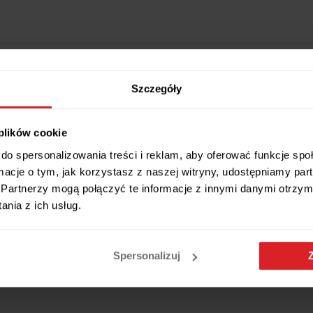
Szczegóły
 plików cookie
do spersonalizowania treści i reklam, aby oferować funkcje sp
Wszystkie wymiary i cechy produktu
ormacje o tym, jak korzystasz z naszej witryny, udostępniamy p
Partnerzy mogą połączyć te informacje z innymi danymi otrzym
nia z ich usług.
woczesny styl i elegancję.
Spersonalizuj
ego. Konstrukcja jest minimalistyczna, ale solidna i trwała. Ergono