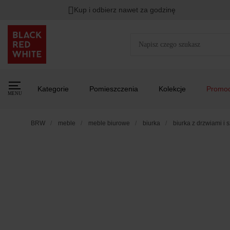
Kup i odbierz nawet za godzinę
Kategorie
Pomieszczenia
Kolekcje
Promoc
MENU
BRW
meble
meble biurowe
biurka
biurka z drzwiami i 