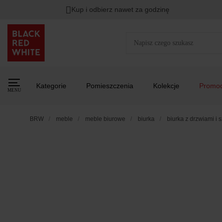
Kup i odbierz nawet za godzinę
Kategorie
Pomieszczenia
Kolekcje
Promoc
MENU
BRW
meble
meble biurowe
biurka
biurka z drzwiami i 