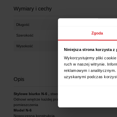
Wymiary i cechy
Długość
135 cm
Zgoda
Szerokość
50 cm
Wysokość
76 cm
Niniejsza strona korzysta z
Wykorzystujemy pliki cookie 
ruch w naszej witrynie. Inf
reklamowym i analitycznym. 
uzyskanymi podczas korzysta
Opis
Stylowe biurko N-6 ,
stworzon dla ludzi, którzy cenią sobie no
Odnowi wnętrze każdej pracowni, biura czy pokoju młodzieżow
pomieszczenia
Model N-6
Nowoczesna konstrukcja.