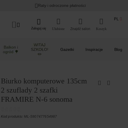
Raty i odroczone płatności
PL
Zaloguj się
Ulubione
Koszyk
WITAJ
Balkon i
SZKOŁO!
Gazetki
Inspiracje
Blog
ogród 🌳
✏️
Biurko komputerowe 135cm
2 szuflady 2 szafki
FRAMIRE N-6 sonoma
Kod produktu: ML-5907477654987