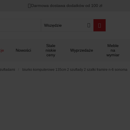
Darmowa dostawa dodatków od 100 zł
Wszędzie
Stale
Meble
je
Nowości
niskie
Wyprzedaże
na
ceny
wymiar
szufladami
biurko komputerowe 135cm 2 szuflady 2 szafki framire n-6 sonoma