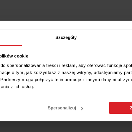
Szczegóły
 plików cookie
do spersonalizowania treści i reklam, aby oferować funkcje sp
Wszystkie wymiary i cechy produktu
ormacje o tym, jak korzystasz z naszej witryny, udostępniamy p
Partnerzy mogą połączyć te informacje z innymi danymi otrzym
nia z ich usług.
woczesny styl i elegancję.
Spersonalizuj
ego. Konstrukcja jest minimalistyczna, ale solidna i trwała. Ergono