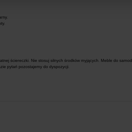
arny.
ty.
atnej ściereczki. Nie stosuj silnych środków myjących. Meble do sa
azie pytań pozostajemy do dyspozycji.