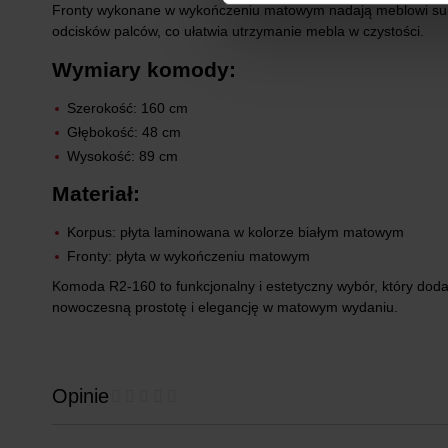
Fronty wykonane w wykończeniu matowym nadają meblowi subtel
odcisków palców, co ułatwia utrzymanie mebla w czystości.
Wymiary komody:
Szerokość: 160 cm
Głębokość: 48 cm
Wysokość: 89 cm
Materiał:
Korpus: płyta laminowana w kolorze białym matowym
Fronty: płyta w wykończeniu matowym
Komoda R2-160 to funkcjonalny i estetyczny wybór, który dod
nowoczesną prostotę i elegancję w matowym wydaniu.
Opinie