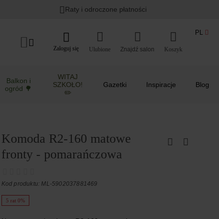
Raty i odroczone płatności
PL
Zaloguj się
Ulubione
Koszyk
WITAJ
Balkon i
SZKOŁO!
Gazetki
Inspiracje
Blog
ogród 🌳
✏️
Komoda R2-160 matowe
fronty - pomarańczowa
Kod produktu: ML-5902037881469
5 rat 0%