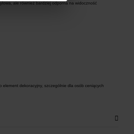
ylowa, ale również bardziej odporna na widoczność
o element dekoracyjny, szczególnie dla osób ceniących