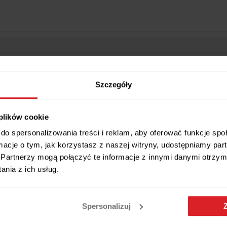
Szczegóły
 plików cookie
Wszystkie wymiary i cechy produktu
do spersonalizowania treści i reklam, aby oferować funkcje sp
ormacje o tym, jak korzystasz z naszej witryny, udostępniamy p
Partnerzy mogą połączyć te informacje z innymi danymi otrzym
nia z ich usług.
 funkcjonalność (fronty matowe)
Spersonalizuj
nale sprawdzi się zarówno w sypialni, jak i innych pomieszczeniach w
c ich estetykę.