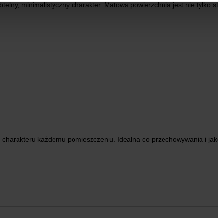
ny, minimalistyczny charakter. Matowa powierzchnia jest nie tylko st
a charakteru każdemu pomieszczeniu. Idealna do przechowywania i jak