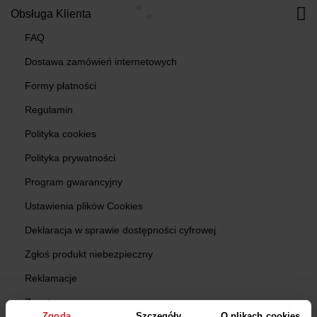
Obsługa Klienta
FAQ
Dostawa zamówień internetowych
Formy płatności
Regulamin
Polityka cookies
Polityka prywatności
Program gwarancyjny
Ustawienia plików Cookies
Deklaracja w sprawie dostępności cyfrowej
Zgłoś produkt niebezpieczny
Reklamacje
Zwroty
Zgoda
Szczegóły
O plikach cookies