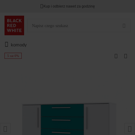
Kup i odbierz nawet za godzinę
komody
5 rat 0%