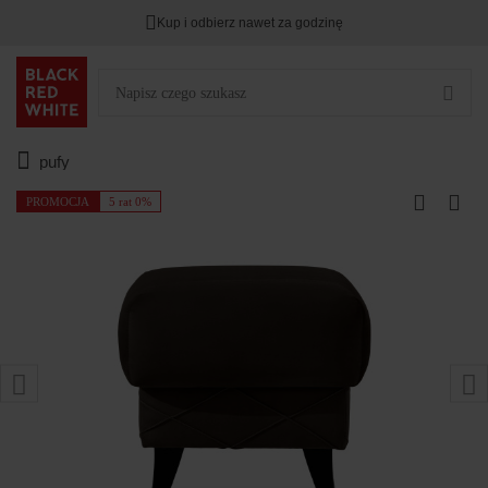
Kup i odbierz nawet za godzinę
pufy
PROMOCJA
5 rat 0%