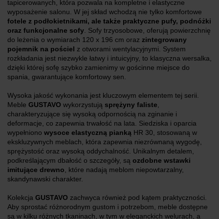
tapicerowanych, która pozwala na kompletne i elastyczne
wyposażenie salonu. W jej skład wchodzą nie tylko komfortowe
fotele z podłokietnikami, ale także praktyczne pufy, podnóżki
oraz funkcjonalne sofy
. Sofy trzyosobowe, oferują powierzchnię
do leżenia o wymiarach 120 x 196 cm oraz
zintegrowany
pojemnik na pościel
z otworami wentylacyjnymi. System
rozkładania jest niezwykle łatwy i intuicyjny, to klasyczna wersalka,
dzięki której sofę szybko zamienimy w gościnne miejsce do
spania, gwarantujące komfortowy sen.
Wysoka jakość wykonania jest kluczowym elementem tej serii.
Meble
GUSTAVO
wykorzystują
sprężyny faliste
,
charakteryzujące się wysoką odpornością na zginanie i
deformacje, co zapewnia trwałość na lata. Siedziska i oparcia
wypełniono
wysoce elastyczną pianką
HR 30, stosowaną w
ekskluzywnych meblach, która zapewnia niezrównaną wygodę,
sprężystość oraz wysoką oddychalność. Unikalnym detalem,
podkreślającym dbałość o szczegóły, są
ozdobne wstawki
imitujące drewno
, które nadają meblom niepowtarzalny,
skandynawski charakter.
Kolekcja
GUSTAVO
zachwyca również pod kątem praktyczności.
Aby sprostać różnorodnym gustom i potrzebom, meble dostępne
są w kilku różnych tkaninach, w tym w eleganckich welurach, a