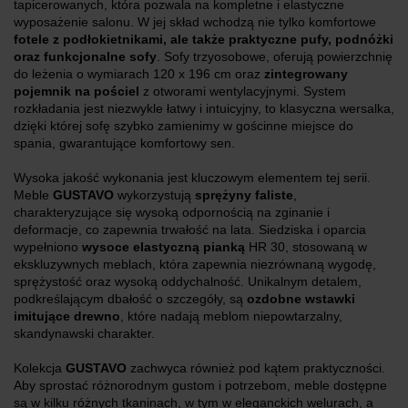
tapicerowanych, która pozwala na kompletne i elastyczne
wyposażenie salonu. W jej skład wchodzą nie tylko komfortowe
fotele z podłokietnikami, ale także praktyczne pufy, podnóżki
oraz funkcjonalne sofy
. Sofy trzyosobowe, oferują powierzchnię
do leżenia o wymiarach 120 x 196 cm oraz
zintegrowany
pojemnik na pościel
z otworami wentylacyjnymi. System
rozkładania jest niezwykle łatwy i intuicyjny, to klasyczna wersalka,
dzięki której sofę szybko zamienimy w gościnne miejsce do
spania, gwarantujące komfortowy sen.
Wysoka jakość wykonania jest kluczowym elementem tej serii.
Meble
GUSTAVO
wykorzystują
sprężyny faliste
,
charakteryzujące się wysoką odpornością na zginanie i
deformacje, co zapewnia trwałość na lata. Siedziska i oparcia
wypełniono
wysoce elastyczną pianką
HR 30, stosowaną w
ekskluzywnych meblach, która zapewnia niezrównaną wygodę,
sprężystość oraz wysoką oddychalność. Unikalnym detalem,
podkreślającym dbałość o szczegóły, są
ozdobne wstawki
imitujące drewno
, które nadają meblom niepowtarzalny,
skandynawski charakter.
Kolekcja
GUSTAVO
zachwyca również pod kątem praktyczności.
Aby sprostać różnorodnym gustom i potrzebom, meble dostępne
są w kilku różnych tkaninach, w tym w eleganckich welurach, a