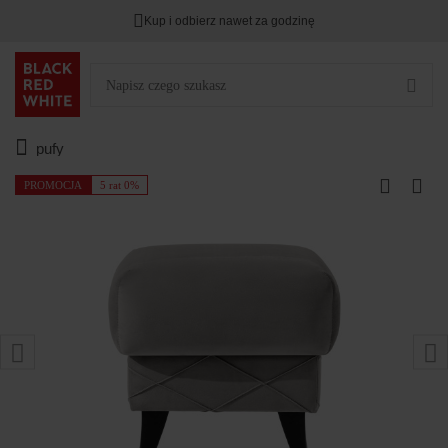
Kup i odbierz nawet za godzinę
pufy
PROMOCJA
5 rat 0%