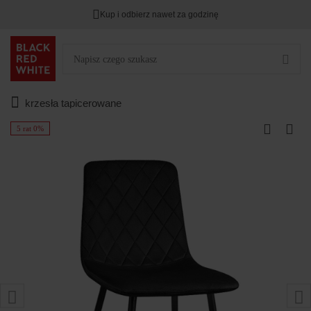
Kup i odbierz nawet za godzinę
krzesła tapicerowane
5 rat 0%