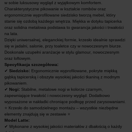
w sobie luksusowy wygląd z wyjątkowym komfortem.
Charakterystyczne pikowanie w kształcie rombów oraz
ergonomicznie wyprofilowane siedzisko tworzą mebel, który
stanie się ozdobą każdego wnętrza. Miękka w dotyku tapicerka
oraz solidna metalowa podstawa to gwarancja jakości i trwałości
na lata.
Dzięki uniwersalnej, eleganckiej formie, krzesło idealnie sprawdzi
się w jadalni, salonie, przy toaletce czy w nowoczesnym biurze.
Doskonale uzupełni aranżacje w stylu glamour, nowoczesnym
oraz loftowym.
Specyfikacja szczegółowa:
✔
Siedzisko:
Ergonomicznie wyprofilowane, pokryte miękką
gąbką tapicerską i obszyte wysokiej jakości tkaniną z modnym
pikowaniem.
✔
Nogi:
Stabilne, metalowe nogi w kolorze czarnym,
zapewniające trwałość i nowoczesny wygląd. Dodatkowo
wyposażone w nakładki chroniące podłogę przed zarysowaniami.
⭐ Krzesło do samodzielnego montażu – wszystkie niezbędne
elementy znajdują się w zestawie ⭐
Model Latte:
✔ Wykonane z wysokiej jakości materiałów z dbałością o każdy