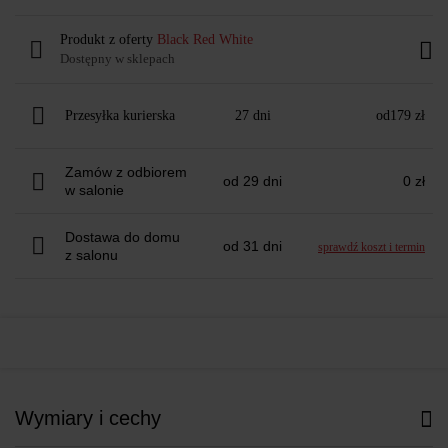
Produkt z oferty
Black Red White
Dostępny w sklepach
Przesyłka kurierska
27 dni
od
179 zł
Zamów z odbiorem
od 29 dni
0 zł
w salonie
Dostawa do domu
od 31 dni
sprawdź koszt i termin
z salonu
Wymiary i cechy