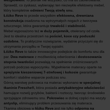
wezgłowiem.
To jednak nie wszystko, co ma do zaoferowania.
Sprawdź, co zyskasz, wybierając ten niezwykle efektowny mebel,
który kompletnie
odmieni Twoją strefę snu.
Łóżko Reve
to przede wszystkim
efektowna, drewniana
konstrukcja
osadzona na wytrzymałych nogach z tworzywa
sztucznego, która gwarantuje
trwałość i stabilność.
Mebel wyposażono też
w duży pojemnik,
otwierany od czoła.
Jest to idealna przestrzeń na
pościel, koce czy poduszki
ozdobne.
To praktyczne rozwiązanie, wydatnie przyczyni się do
utrzymania porządku w Twojej sypialni.
Łóżko Reve
to także innowacyjne podejście do komfortu snu dla
par.
Dwa materace
z możliwością odwrócenia i
dostosowania
stopnia twardości
pozwalają na spełnienie zróżnicowanych
potrzeb podczas wypoczynku. Wypełnienie materacy oparte na
sprężynie kieszeniowej 7-strefowej i kokosie
gwarantuje
komfort i stabilne wsparcie podczas snu.
Górną warstwę pokrowca na materac wykonano
w specjalnej
tkaninie Fresche®,
która posiada
antybakteryjne właściwości
hamujące rozwój grzybów, bakterii i roztoczy, tworząc środowisko
sprzyjające zdrowemu snu.
Pokrowiec
w dolnej części ma wszyty
antyslip,
eliminujący problem przesuwania się materaca.
Tkanina obiciowa w
łóżku Reve
jest nie tylko
odporna na