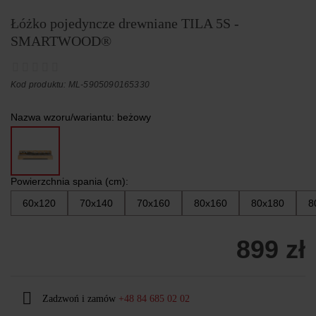
Łóżko pojedyncze drewniane TILA 5S -
SMARTWOOD®
Kod produktu: ML-5905090165330
Nazwa wzoru/wariantu:
beżowy
Powierzchnia spania (cm):
60x120
70x140
70x160
80x160
80x180
8
899 zł
Zadzwoń i zamów
+48 84 685 02 02