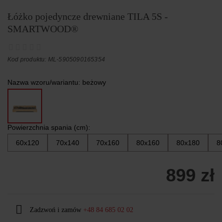
Łóżko pojedyncze drewniane TILA 5S -
SMARTWOOD®
Kod produktu: ML-5905090165354
Nazwa wzoru/wariantu:
beżowy
Powierzchnia spania (cm):
60x120
70x140
70x160
80x160
80x180
8
899 zł
Zadzwoń i zamów
+48 84 685 02 02