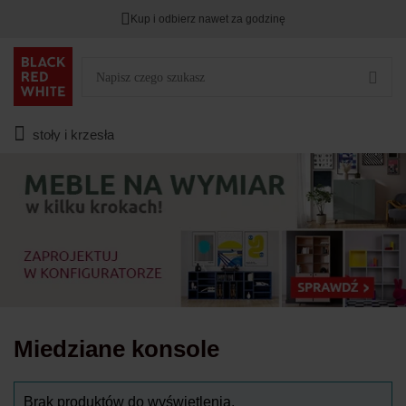
Kup i odbierz nawet za godzinę
Rabat na
HITY DNIA
przy zapisie na Newsletter.
Zostało
00
00
00
:
:
:
stoły i krzesła
Miedziane konsole
Brak produktów do wyświetlenia.