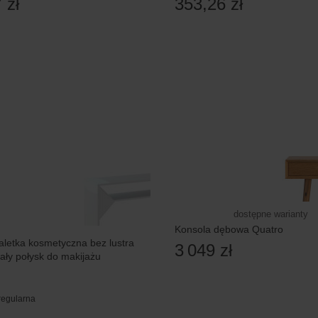
 zł
353,26 zł
dostępne warianty
Konsola dębowa Quatro
aletka kosmetyczna bez lustra
3 049 zł
ły połysk do makijażu
regularna