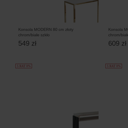
Konsola MODERN 80 cm złoty
Konsola M
chrom/białe szkło
chrom/biał
549 zł
609 zł
5 RAT 0%
5 RAT 0%