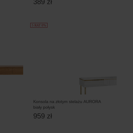
389 zł
5 RAT 0%
Konsola na złotym stelażu AURORA
biały połysk
959 zł