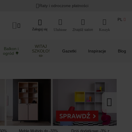
Lato w ogrodzie i na balkonie
>
Raty i odroczone płatności
PL
Zaloguj się
Ulubione
Koszyk
WITAJ
Balkon i
SZKOŁO!
Gazetki
Inspiracje
Blog
ogród 🌳
✏️
-60%
Meble Multido do -33%
Dziś dodatkowe -3% z