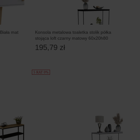
Biała mat
Konsola metalowa toaletka stolik półka
stojąca loft czarny matowy 60x20h80
195,79 zł
5 RAT 0%