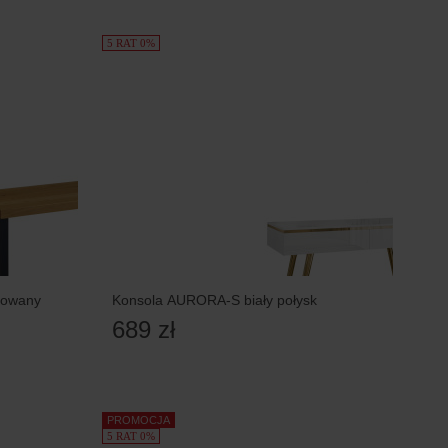
5 RAT 0%
jowany
Konsola AURORA-S biały połysk
689 zł
PROMOCJA
5 RAT 0%