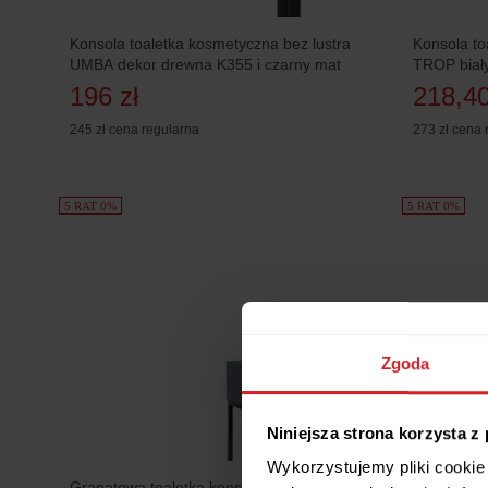
Konsola toaletka kosmetyczna bez lustra
Konsola to
UMBA dekor drewna K355 i czarny mat
TROP biały
196 zł
218,40
245 zł
cena regularna
273 zł
cena 
5 RAT 0%
5 RAT 0%
Zgoda
Niniejsza strona korzysta z
Wykorzystujemy pliki cookie 
Granatowa toaletka konsola z lamelami,
Konsola P