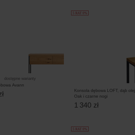
5 RAT 0%
dostępne warianty
ębowa Avann
Konsola dębowa LOFT, dąb ole
zł
Oak i czarne nogi
1 340 zł
5 RAT 0%