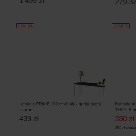
1 499 zł
279,37
5 RAT 0%
5 RAT 0%
Konsola PRIME 100 cm biały / grigia pietra
Konsola to
czarne
TUFFLE bia
439 zł
280 zł
350 zł
cena 