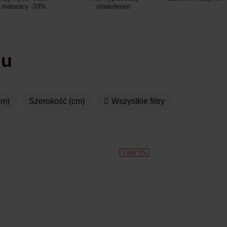
materacy -33%
oświetlenia!
ju
cm)
Szerokość (cm)
Wszystkie filtry
5 RAT 0%