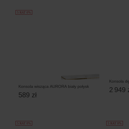
5 RAT 0%
Konsola d
Konsola wisząca AURORA biały połysk
2 949 
589 zł
5 RAT 0%
5 RAT 0%