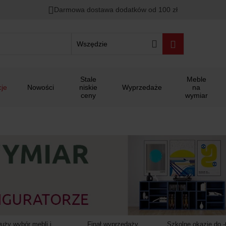
Rabat na
HITY DNIA
przy zapisie na Newsletter.
Zostało
Darmowa dostawa dodatków od 100 zł
00
00
00
:
:
:
Wszędzie
Stale
Meble
je
Nowości
niskie
Wyprzedaże
na
ceny
wymiar
uży wybór mebli i
Finał wyprzedaży
Szkolne okazje do 