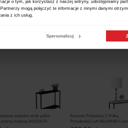
ormacje o tym, jak korzystasz z naszej witryny, udostępniamy p
Nowoczesna Konsola Toaletka
 Loft 60x20h80 Czarna+Blat
Partnerzy mogą połączyć te informacje z innymi danymi otrzym
Przedpokój Loft 80x30x80 Cza
n
 zł
Jasny
nia z ich usług.
176,14 zł
Spersonalizuj
5 RAT 0%
talowa toaletka stolik półka
Konsola Podwójna Z Półką
ft czarny matowy 60x20h78
Przedpokój Loft 80x30h80 Czar
Beton Jasny