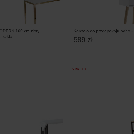
ODERN 100 cm złoty
Konsola do przedpokoju boho - 
e szkło
589 zł
5 RAT 0%