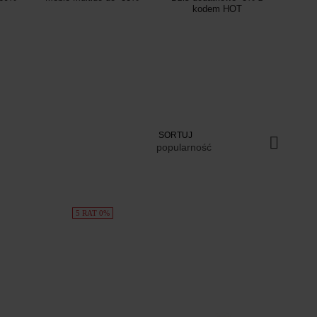
kodem HOT
SORTUJ
popularność
5 RAT 0%