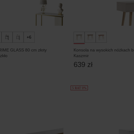
+6
IME GLASS 80 cm złoty
Konsola na wysokich nóżkach b
zkło
Kaszmir
639 zł
5 RAT 0%