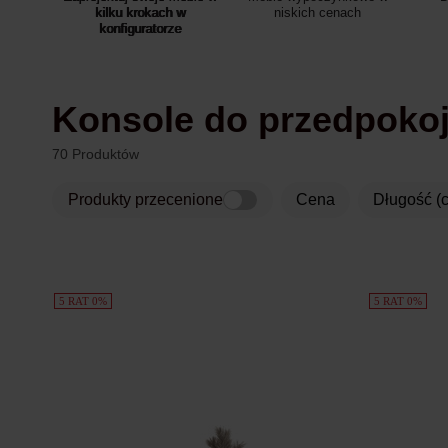
kilku krokach w
niskich cenach
konfiguratorze
Konsole do przedpoko
70 Produktów
Produkty przecenione
Cena
Długość (
Produkty
5 RAT 0%
5 RAT 0%