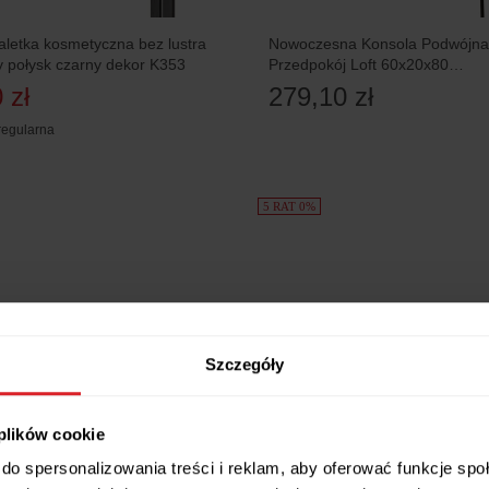
aletka kosmetyczna bez lustra
Nowoczesna Konsola Podwójna
 połysk czarny dekor K353
Przedpokój Loft 60x20x80
Czarna+Dąb Lancelot
 zł
279,10 zł
regularna
5 RAT 0%
Szczegóły
 plików cookie
do spersonalizowania treści i reklam, aby oferować funkcje sp
dostępne warianty
odwójna Z Półką