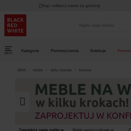
TYLKO DZIŚ
DODATKOWE -3%
PRZY ZAKUPIE 2
Zostało
Kup i odbierz nawet za godzinę
00
00
00
:
:
:
Kategorie
Pomieszczenia
Kolekcje
Promoc
MENU
BRW
meble
stoły i krzesła
konsole
Zaprojektuj swoje meble w
Meble wypoczynkowe w
D