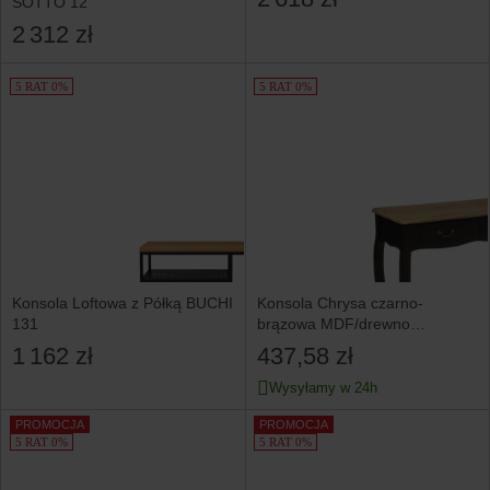
SOTTO 12
2 312 zł
5 RAT 0%
5 RAT 0%
Konsola Loftowa z Półką BUCHI
Konsola Chrysa czarno-
131
brązowa MDF/drewno
87x34x78 cm
1 162 zł
437,58 zł
Wysyłamy w 24h
PROMOCJA
PROMOCJA
5 RAT 0%
5 RAT 0%