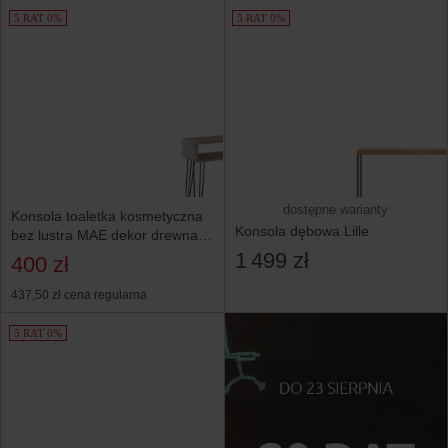
5 RAT 0%
5 RAT 0%
dostępne warianty
Konsola toaletka kosmetyczna
Konsola dębowa Lille
bez lustra MAE dekor drewna
K355 do makijażu
1 499 zł
400 zł
437,50 zł
cena regularna
5 RAT 0%