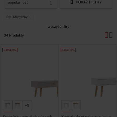
POKAŻ FILTRY
popularność
Styl: Klasyczny
wyczyść filtry
34 Produkty
Produkty
5 RAT 0%
5 RAT 0%
+3
Konsola na wysokich nóżkach
Konsola do przedpokoju boho -