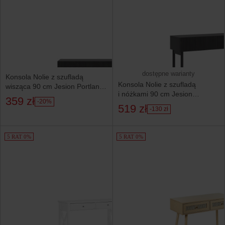
dostępne warianty
Konsola Nolie z szufladą
Konsola Nolie z szufladą
wisząca 90 cm Jesion Portland
i nóżkami 90 cm Jesion
Czarny
359 zł
-20%
Portland Czarny
519 zł
-130 zł
5 RAT 0%
5 RAT 0%