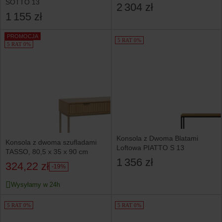
SOTTO 13
2 304 zł
1 155 zł
PROMOCJA
5 RAT 0%
5 RAT 0%
Konsola z Dwoma Blatami
Konsola z dwoma szufladami
Loftowa PIATTO S 13
TASSO, 80,5 x 35 x 90 cm
1 356 zł
324,22 zł
-19%
Wysyłamy w 24h
5 RAT 0%
5 RAT 0%