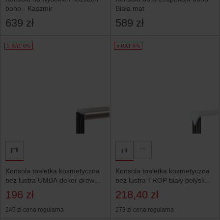
boho - Kaszmir
Biała mat
639 zł
589 zł
5 RAT 0%
5 RAT 0%
Konsola toaletka kosmetyczna
Konsola toaletka kosmetyczna
bez lustra UMBA dekor drewna
bez lustra TROP biały połysk
K355 i czarny mat
czarny dekor K353
196 zł
218,40 zł
245 zł
cena regularna
273 zł
cena regularna