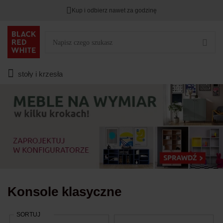
Kup i odbierz nawet za godzinę
TYLKO DZIŚ
DODATKOWE -3%
PRZY ZAKUPIE 2
Zostało
00
00
00
:
:
:
stoły i krzesła
Konsole klasyczne
SORTUJ