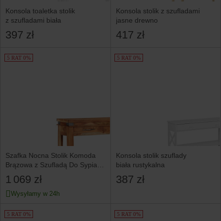
Konsola toaletka stolik
Konsola stolik z szufladami
z szufladami biała
jasne drewno
397 zł
417 zł
5 RAT 0%
5 RAT 0%
Szafka Nocna Stolik Komoda
Konsola stolik szuflady
Brązowa z Szufladą Do Sypialni
biała rustykalna
110x34x74 cm
1 069 zł
387 zł
Wysyłamy w 24h
5 RAT 0%
5 RAT 0%