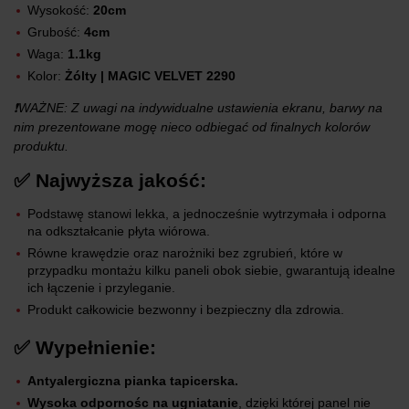
Wysokość:
20cm
Grubość:
4cm
Waga:
1.1kg
Kolor:
Żólty | MAGIC VELVET 2290
❗WAŻNE: Z uwagi na indywidualne ustawienia ekranu, barwy na
nim prezentowane mogę nieco odbiegać od finalnych kolorów
produktu.
✅ Najwyższa jakość:
Podstawę stanowi lekka, a jednocześnie wytrzymała i odporna
na odkształcanie płyta wiórowa.
Równe krawędzie oraz narożniki bez zgrubień, które w
przypadku montażu kilku paneli obok siebie, gwarantują idealne
ich łączenie i przyleganie.
Produkt całkowicie bezwonny i bezpieczny dla zdrowia.
✅ Wypełnienie:
Antyalergiczna pianka tapicerska.
Wysoka odpornośc na ugniatanie
, dzięki której panel nie