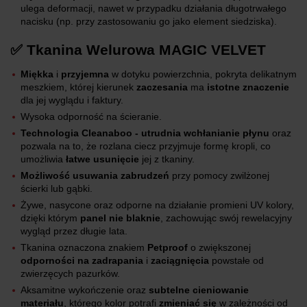
ulega deformacji, nawet w przypadku działania długotrwałego
nacisku (np. przy zastosowaniu go jako element siedziska).
✅ Tkanina Welurowa MAGIC VELVET
Miękka
i
przyjemna
w dotyku powierzchnia, pokryta delikatnym
meszkiem, której kierunek
zaczesania
ma
istotne znaczenie
dla jej wyglądu i faktury.
Wysoka odporność na ścieranie.
Technologia Cleanaboo - utrudnia wchłanianie płynu
oraz
pozwala na to, że rozlana ciecz przyjmuje formę kropli, co
umożliwia
łatwe usunięcie
jej z tkaniny.
Możliwość usuwania zabrudzeń
przy pomocy zwilżonej
ścierki lub gąbki.
Żywe, nasycone oraz odporne na działanie promieni UV kolory,
dzięki którym
panel nie blaknie
, zachowując swój rewelacyjny
wygląd przez długie lata.
Tkanina oznaczona znakiem
Petproof
o zwiększonej
odporności na zadrapania
i
zaciągnięcia
powstałe od
zwierzęcych pazurków.
Aksamitne wykończenie oraz
subtelne cieniowanie
materiału
, którego kolor potrafi
zmieniać się
w zależności od