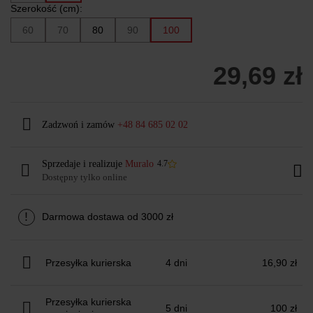
Szerokość (cm):
60
70
80
90
100
29,69 zł
Zadzwoń i zamów
+48 84 685 02 02
Sprzedaje i realizuje
Muralo
4.7
Dostępny tylko online
!
Darmowa dostawa od 3000 zł
Przesyłka kurierska
4 dni
16,90 zł
Przesyłka kurierska
5 dni
100 zł