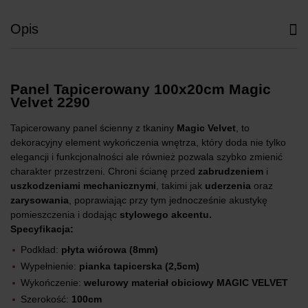
Opis
Panel Tapicerowany 100x20cm Magic
Velvet 2290
Tapicerowany panel ścienny z tkaniny
Magic Velvet
, to
dekoracyjny element wykończenia wnętrza, który doda nie tylko
elegancji i funkcjonalności ale również pozwala szybko zmienić
charakter przestrzeni. Chroni ścianę przed
zabrudzeniem
i
uszkodzeniami mechanicznymi
, takimi jak
uderzenia
oraz
zarysowania
, poprawiając przy tym jednocześnie akustykę
pomieszczenia i dodając
stylowego akcentu.
Specyfikacja:
Podkład:
płyta wiórowa (8mm)
Wypełnienie:
pianka tapicerska (2,5cm)
Wykończenie:
welurowy materiał obiciowy MAGIC VELVET
Szerokość:
100cm