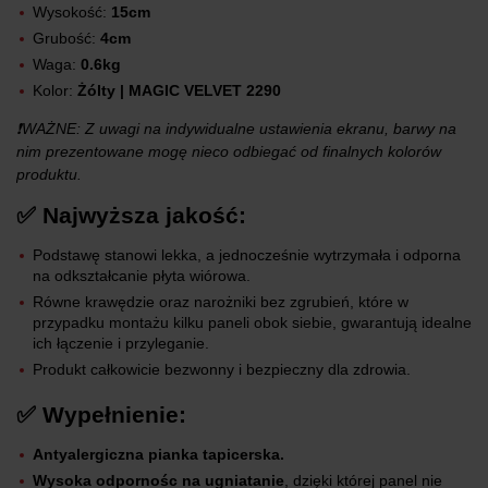
Wysokość:
15cm
Grubość:
4cm
Waga:
0.6kg
Kolor:
Żólty | MAGIC VELVET 2290
❗WAŻNE: Z uwagi na indywidualne ustawienia ekranu, barwy na
nim prezentowane mogę nieco odbiegać od finalnych kolorów
produktu.
✅ Najwyższa jakość:
Podstawę stanowi lekka, a jednocześnie wytrzymała i odporna
na odkształcanie płyta wiórowa.
Równe krawędzie oraz narożniki bez zgrubień, które w
przypadku montażu kilku paneli obok siebie, gwarantują idealne
ich łączenie i przyleganie.
Produkt całkowicie bezwonny i bezpieczny dla zdrowia.
✅ Wypełnienie:
Antyalergiczna pianka tapicerska.
Wysoka odpornośc na ugniatanie
, dzięki której panel nie