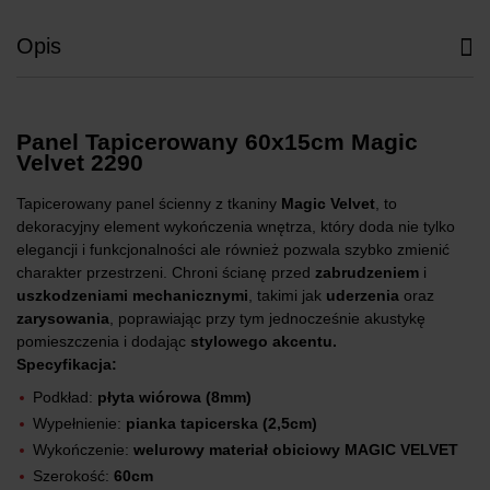
Opis
Panel Tapicerowany 60x15cm Magic
Velvet 2290
Tapicerowany panel ścienny z tkaniny
Magic Velvet
, to
dekoracyjny element wykończenia wnętrza, który doda nie tylko
elegancji i funkcjonalności ale również pozwala szybko zmienić
charakter przestrzeni. Chroni ścianę przed
zabrudzeniem
i
uszkodzeniami mechanicznymi
, takimi jak
uderzenia
oraz
zarysowania
, poprawiając przy tym jednocześnie akustykę
pomieszczenia i dodając
stylowego akcentu.
Specyfikacja:
Podkład:
płyta wiórowa (8mm)
Wypełnienie:
pianka tapicerska (2,5cm)
Wykończenie:
welurowy materiał obiciowy MAGIC VELVET
Szerokość:
60cm