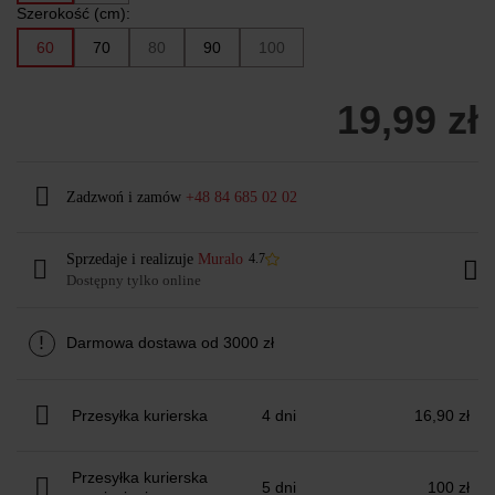
Szerokość (cm):
60
70
80
90
100
19,99 zł
Zadzwoń i zamów
+48 84 685 02 02
Sprzedaje i realizuje
Muralo
4.7
Dostępny tylko online
!
Darmowa dostawa od 3000 zł
Przesyłka kurierska
4 dni
16,90 zł
Przesyłka kurierska
5 dni
100 zł