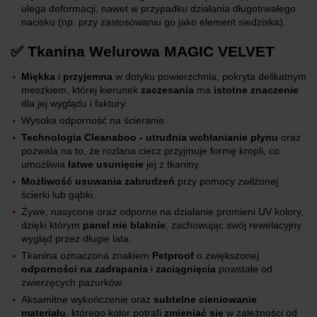
ulega deformacji, nawet w przypadku działania długotrwałego
nacisku (np. przy zastosowaniu go jako element siedziska).
✅ Tkanina Welurowa MAGIC VELVET
Miękka
i
przyjemna
w dotyku powierzchnia, pokryta delikatnym
meszkiem, której kierunek
zaczesania
ma
istotne znaczenie
dla jej wyglądu i faktury.
Wysoka odporność na ścieranie.
Technologia Cleanaboo - utrudnia wchłanianie płynu
oraz
pozwala na to, że rozlana ciecz przyjmuje formę kropli, co
umożliwia
łatwe usunięcie
jej z tkaniny.
Możliwość usuwania zabrudzeń
przy pomocy zwilżonej
ścierki lub gąbki.
Żywe, nasycone oraz odporne na działanie promieni UV kolory,
dzięki którym
panel nie blaknie
, zachowując swój rewelacyjny
wygląd przez długie lata.
Tkanina oznaczona znakiem
Petproof
o zwiększonej
odporności na zadrapania
i
zaciągnięcia
powstałe od
zwierzęcych pazurków.
Aksamitne wykończenie oraz
subtelne cieniowanie
materiału
, którego kolor potrafi
zmieniać się
w zależności od