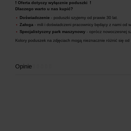
❗
Oferta dotyczy wyłącznie poduszki
❗
Dlaczego warto u nas kupić?
Doświadczenie
- poduszki szyjemy od prawie 30 lat.
Załoga
- mili i doświadczeni pracownicy będący z nami od wi
Specjalistyczny park maszynowy
- oprócz nowoczesnej s
Kolory poduszek na zdjęciach mogą nieznacznie różnić się od 
Opinie