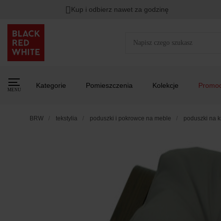
Kup i odbierz nawet za godzinę
Kategorie
Pomieszczenia
Kolekcje
Promoc
MENU
BRW
tekstylia
poduszki i pokrowce na meble
poduszki na k