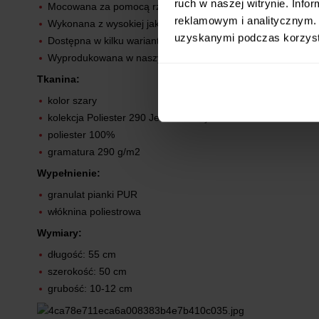
ruch w naszej witrynie. Inf
Mocowana za pomocą rzepa.
reklamowym i analitycznym. 
Wykonana z wysokiej jakości tkanin.
uzyskanymi podczas korzysta
Dostępna w kilku wariantach kolorystycznych.
Wyprodukowana w naszym zakładzie w Polsce.
Tkanina:
kolor szary
kolekcja Poliester 290 Jednobarwny
poliester 100%
gramatura 290 g/m2
Wypełnienie:
granulat pianki PUR
włóknina poliestrowa
Wymiary:
długość: 55 cm
szerokość: 50 cm
grubość: 10-12 cm