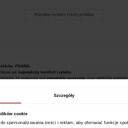
Wszystkie wymiary i cechy produktu
nóżków POANG.
nikowi jak
największy komfort i relaks.
e sprawia że poduszka jest
niezwykle puszysta
, oraz włóknina poliest
niny
, dostępne w kilku wersjach kolorystycznych.
ikowania
które nadają poduszce ostatecznego wyglądu.
Szczegóły
 plików cookie
i POANG .
do spersonalizowania treści i reklam, aby oferować funkcje sp
dzięki czemu jej grubość to aż 10 cm.