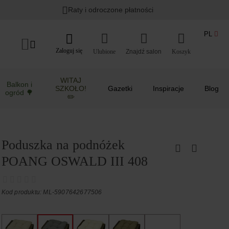
Raty i odroczone płatności
PL
Zaloguj się
Ulubione
Koszyk
WITAJ
Balkon i
SZKOŁO!
Gazetki
Inspiracje
Blog
ogród 🌳
✏️
Poduszka na podnóżek
POANG OSWALD III 408
Kod produktu: ML-5907642677506