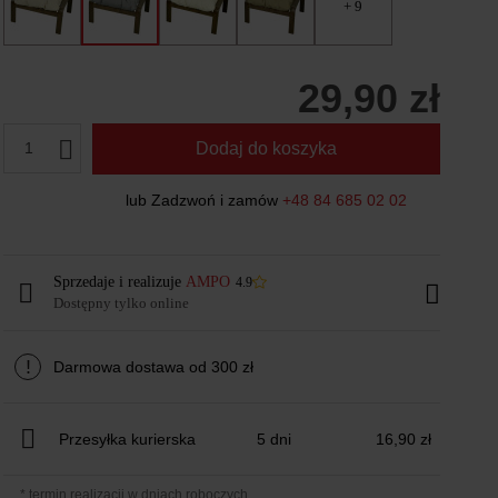
+ 9
29,90 zł
1
Dodaj do koszyka
lub Zadzwoń i zamów
+48 84 685 02 02
Sprzedaje i realizuje
AMPO
4.9
Dostępny tylko online
!
Darmowa dostawa od 300 zł
Przesyłka kurierska
5 dni
16,90 zł
* termin realizacji w dniach roboczych