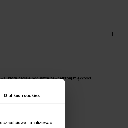
rowa, która nadaje poduszce zewnętrznej miękkości.
O plikach cookies
ołecznościowe i analizować