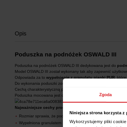
Opis
Poduszka na podnóżek OSWALD III
Poduszka na podnóżek OSWALD III dedykowana jest do
pod
Model OSWALD III został wykonany tak aby zapewnić użytkow
Odpowiada za to
wypełnienie z granulatu pianki PUR
, któr
Do wykonania poduszki zostały użyte
najwyższej jakości tka
Cechą charakterystyczną poduszki OSWALD III są
ozdobne p
Zgoda
Poduszka mocowana jest do podnóżka
za pomocą rzepa.
Najważniejsze cechy produktu:
Niniejsza strona korzysta z
Rozmiar sprawia, że poduszka idealnie pasuje na podnóżk
Wykorzystujemy pliki cookie 
Wypełniona granulatem pianki PUR oraz puszystą włókniną, 