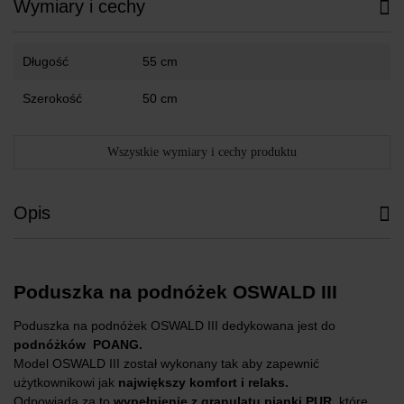
Wymiary i cechy
Długość
55 cm
Szerokość
50 cm
Wszystkie wymiary i cechy produktu
Opis
Poduszka na podnóżek OSWALD III
Poduszka na podnóżek OSWALD III dedykowana jest do
podnóżków POANG.
Model OSWALD III został wykonany tak aby zapewnić
użytkownikowi jak
największy komfort i relaks.
Odpowiada za to
wypełnienie z granulatu pianki PUR
, które