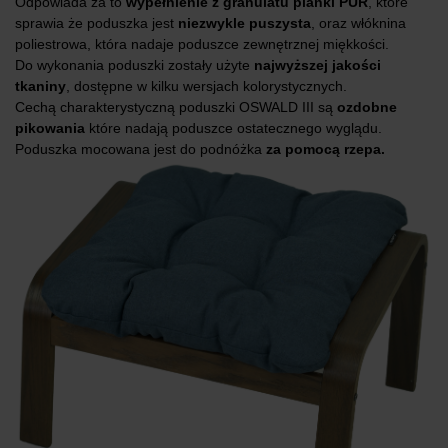
Odpowiada za to
wypełnienie z granulatu pianki PUR
, które
sprawia że poduszka jest
niezwykle puszysta
, oraz włóknina
poliestrowa, która nadaje poduszce zewnętrznej miękkości.
Do wykonania poduszki zostały użyte
najwyższej jakości
tkaniny
, dostępne w kilku wersjach kolorystycznych.
Cechą charakterystyczną poduszki OSWALD III są
ozdobne
pikowania
które nadają poduszce ostatecznego wyglądu.
Poduszka mocowana jest do podnóżka
za pomocą rzepa.