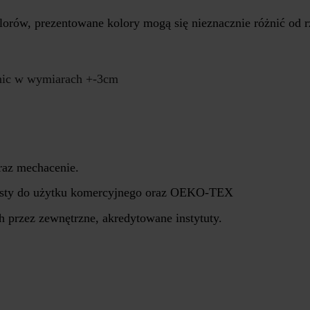
rów, prezentowane kolory mogą się nieznacznie różnić od r
żnic w wymiarach +-3cm
raz mechacenie.
atesty do użytku komercyjnego oraz OEKO-TEX
 przez zewnętrzne, akredytowane instytuty.