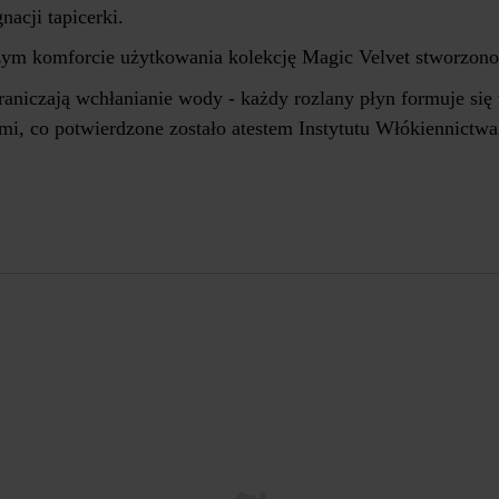
acji tapicerki.
zym komforcie użytkowania kolekcję Magic Velvet stworzono
iczają wchłanianie wody - każdy rozlany płyn formuje się w
mi, co potwierdzone zostało atestem Instytutu Włókiennictw