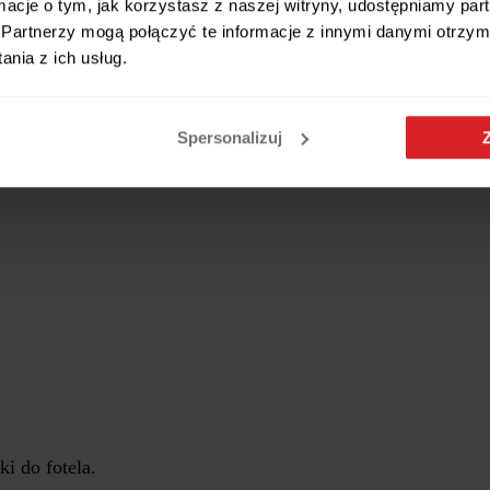
ormacje o tym, jak korzystasz z naszej witryny, udostępniamy p
t (plecy również).
Partnerzy mogą połączyć te informacje z innymi danymi otrzym
nia z ich usług.
Spersonalizuj
zbarwnym lakierem
i do fotela.