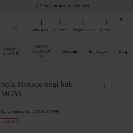
Raty i odroczone płatności
PL
Zaloguj się
Ulubione
Koszyk
WITAJ
Balkon i
SZKOŁO!
Gazetki
Inspiracje
Blog
ogród 🌳
✏️
Sofa Monaco nogi buk
MG58
Kod produktu: ML-5903769329489
5 rat 0%