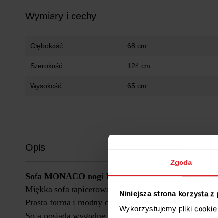
Wymiary i cechy
Głębokość
68 cm
Szerokość
124 cm
Wysokość
65 cm
Opis
Zgoda
Sofa MONACO nogi buk MG58 róż indyjski
Miękka sofa tapicerowana wysokogatunkowymi tkani
Niniejsza strona korzysta z
Prosta forma i modny design sprawia, że będzie paso
Wykorzystujemy pliki cookie 
Sofa posiada wygodne wyprofilowane podłokietniki o