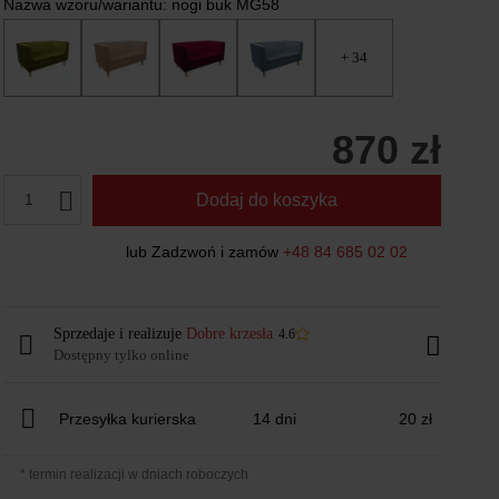
Nazwa wzoru/wariantu:
nogi buk MG58
+ 34
870 zł
1
Dodaj do koszyka
lub Zadzwoń i zamów
+48 84 685 02 02
Sprzedaje i realizuje
Dobre krzesła
4.6
Dostępny tylko online
Przesyłka kurierska
14 dni
20 zł
* termin realizacji w dniach roboczych