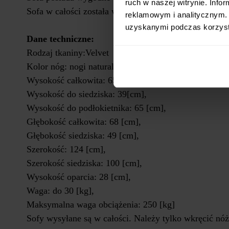
ruch w naszej witrynie. Inf
Sofa w całości została wykonana z tkaniny typu Velve
reklamowym i analitycznym. 
uzyskanymi podczas korzysta
Dane techniczne:
Rodzaj tkaniny:Velvet
Kolor nóg: nogi naturalne drewniane pomalowane be
Wysokość całkowita: 65 [cm],
Wysokość do siedziska: 39[cm],
Wysokość do podłokietnika: 65 [cm],
Głębokość całkowita: 68 [cm],
Głębokość siedziska: 49 [cm],
Szerokość: 124 [cm],
Szerokość siedziska: 100 [cm],
Wysokość oparcia: 28 [cm],
Waga: do 30 [kg],
Maksymalna waga obciążenia: 250 [kg]
Sofy wysyłane są w całości. Należy tylko wkręcić nóżk