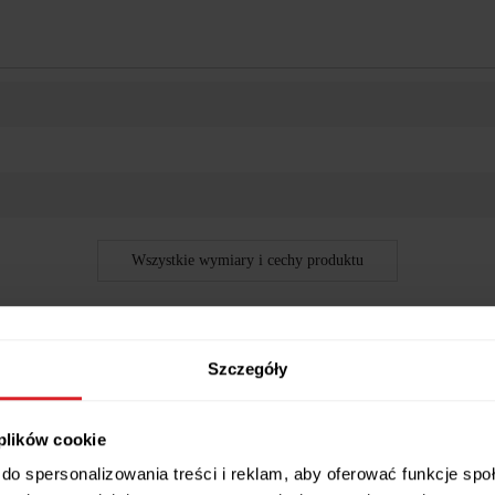
Wszystkie wymiary i cechy produktu
Szczegóły
nami.
 plików cookie
wała zarówno do mieszkań jak również do biur czy gabinetów
do spersonalizowania treści i reklam, aby oferować funkcje sp
raz oparcie, co w znacznym stopniu zwiększa komfort użytko