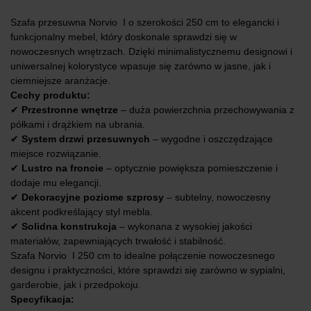
Szafa przesuwna Norvio I o szerokości 250 cm to elegancki i
funkcjonalny mebel, który doskonale sprawdzi się w
nowoczesnych wnętrzach. Dzięki minimalistycznemu designowi i
uniwersalnej kolorystyce wpasuje się zarówno w jasne, jak i
ciemniejsze aranżacje.
Cechy produktu:
✔
Przestronne wnętrze
– duża powierzchnia przechowywania z
półkami i drążkiem na ubrania.
✔
System drzwi przesuwnych
– wygodne i oszczędzające
miejsce rozwiązanie.
✔
Lustro na froncie
– optycznie powiększa pomieszczenie i
dodaje mu elegancji.
✔
Dekoracyjne poziome szprosy
– subtelny, nowoczesny
akcent podkreślający styl mebla.
✔
Solidna konstrukcja
– wykonana z wysokiej jakości
materiałów, zapewniających trwałość i stabilność.
Szafa Norvio I 250 cm to idealne połączenie nowoczesnego
designu i praktyczności, które sprawdzi się zarówno w sypialni,
garderobie, jak i przedpokoju.
Specyfikacja: