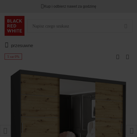
Kup i odbierz nawet za godzinę
przesuwne
5 rat 0%