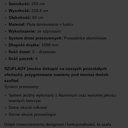
Szerokość:
250 cm
Wysokość:
218,4 cm
Głębokość:
60 cm
Materiał:
Płyta laminowana + lustro
Wykończenie:
ze szprosami
System drzwi przesuwnych:
Prowadnice aluminiowe
Długość drążka:
1098 mm
Ilość drzwi:
3 – drzwiowe
Ilość paczek:
4
SZUFLADY (można dokupić na naszych pozostałych
ofertach)- przygotowane nawierty pod montaż dwóch
szuflad
System przesuwny:
System jezdny wykonany z Aluminium oraz wysokiej jakości
twardych tworzyw.
Dolne okucie rolkowe.
Górne okucie prowadzące.
Dzięki nowoczesnemu designowi i funkcjonalności, ta szafa