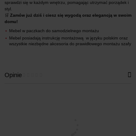
sprawdzi się w każdym wnętrzu, pomagając utrzymać porządek i
styl.
🛒
Zamów już dziś i ciesz się wygodą oraz elegancją w swoim
domu!
Mebel w paczkach do samodzielnego montażu
Mebel posiadają instrukcję montażową w języku polskim oraz
wszystkie niezbędne akcesoria do prawidłowego montażu szafy
Opinie