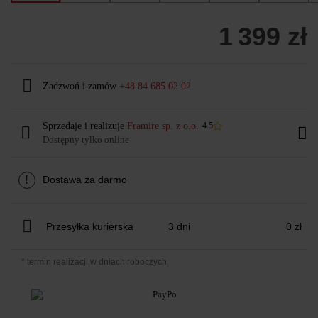
1 399 zł
Zadzwoń i zamów
+48 84 685 02 02
Sprzedaje i realizuje
Framire sp. z o.o.
4.5
Dostępny tylko online
!
Dostawa za darmo
Przesyłka kurierska
3 dni
0 zł
* termin realizacji w dniach roboczych