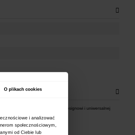
O plikach cookies
rzach. Dzięki minimalistycznemu designowi i uniwersalnej
ołecznościowe i analizować
artnerom społecznościowym,
anymi od Ciebie lub