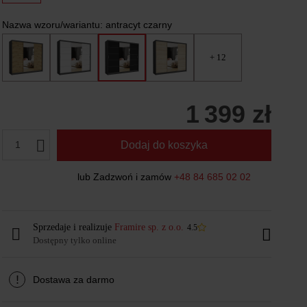
Nazwa wzoru/wariantu:
antracyt czarny
+ 12
1 399 zł
1
Dodaj do koszyka
lub Zadzwoń i zamów
+48 84 685 02 02
Sprzedaje i realizuje
Framire sp. z o.o.
4.5
Dostępny tylko online
!
Dostawa za darmo