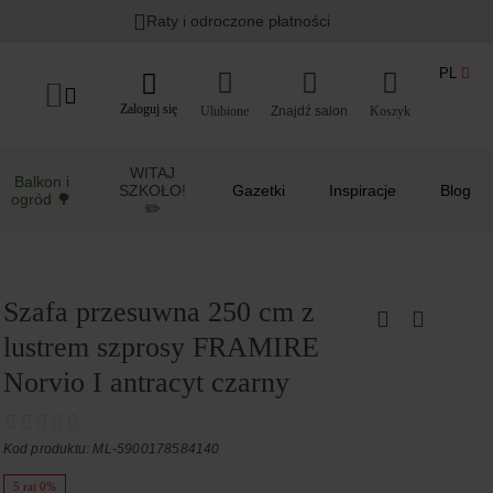
Raty i odroczone płatności
PL
Zaloguj się
Ulubione
Koszyk
WITAJ
Balkon i
SZKOŁO!
Gazetki
Inspiracje
Blog
ogród 🌳
✏️
Szafa przesuwna 250 cm z
lustrem szprosy FRAMIRE
Norvio I antracyt czarny
Kod produktu: ML-5900178584140
5 rat 0%