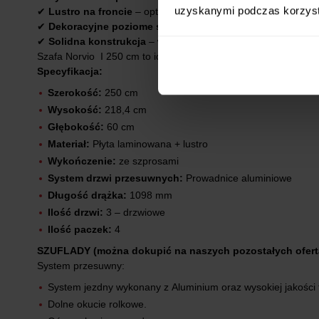
uzyskanymi podczas korzysta
✔
Lustro na froncie
– optycznie powiększa pomieszczenie i d
✔
Dekoracyjne poziome szprosy
– subtelny, nowoczesny akc
✔
Solidna konstrukcja
– wykonana z wysokiej jakości materia
Szafa Norvio I 250 cm to idealne połączenie nowoczesnego desi
Specyfikacja:
Szerokość:
250 cm
Wysokość:
218,4 cm
Głębokość:
60 cm
Materiał:
Płyta laminowana + lustro
Wykończenie:
ze szprosami
System drzwi przesuwnych:
Prowadnice aluminiowe
Długość drążka:
1098 mm
Ilość drzwi:
3 – drzwiowe
Ilość paczek:
4
SZUFLADY (można dokupić na naszych pozostałych ofert
System przesuwny:
System jezdny wykonany z Aluminium oraz wysokiej jakości
Dolne okucie rolkowe.