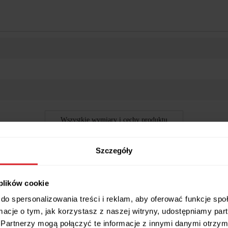
Wszystkie wymiary i cechy produktu
Szczegóły
 plików cookie
funkcjonalny mebel, który doskonale sprawdzi się w nowoczesnych wnęt
nżacje.
do spersonalizowania treści i reklam, aby oferować funkcje sp
ormacje o tym, jak korzystasz z naszej witryny, udostępniamy p
z półkami i drążkiem na ubrania.
Partnerzy mogą połączyć te informacje z innymi danymi otrzym
ejsce rozwiązanie.