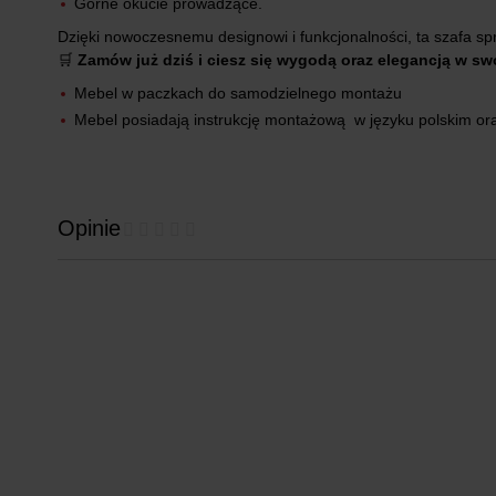
Górne okucie prowadzące.
Dzięki nowoczesnemu designowi i funkcjonalności, ta szafa sp
🛒
Zamów już dziś i ciesz się wygodą oraz elegancją w s
Mebel w paczkach do samodzielnego montażu
Mebel posiadają instrukcję montażową w języku polskim or
Opinie