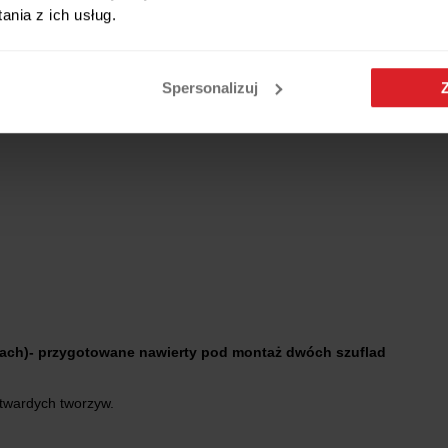
nia z ich usług.
odaje mu elegancji.
ent podkreślający styl mebla.
łów, zapewniających trwałość i stabilność.
gnu i praktyczności, które sprawdzi się zarówno w sypialni, garderobi
Spersonalizuj
ach)- przygotowane nawierty pod montaż dwóch szuflad
 twardych tworzyw.