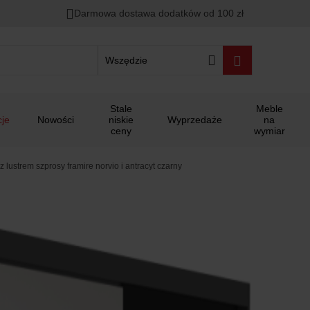
Darmowa dostawa dodatków od 100 zł
Wszędzie
Stale
Meble
je
Nowości
niskie
Wyprzedaże
na
ceny
wymiar
lustrem szprosy framire norvio i antracyt czarny