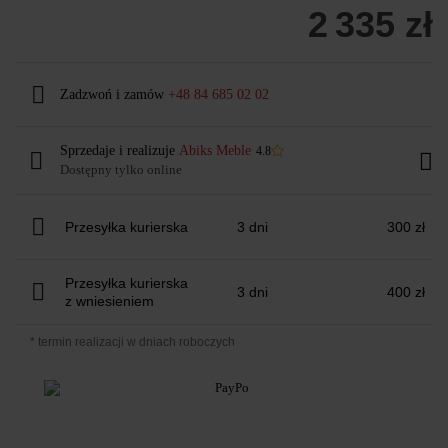
2 335 zł
Zadzwoń i zamów
+48 84 685 02 02
Sprzedaje i realizuje
Abiks Meble
4.8
Dostępny tylko online
Przesyłka kurierska
3 dni
300 zł
Przesyłka kurierska
3 dni
400 zł
z wniesieniem
* termin realizacji w dniach roboczych