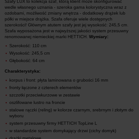
Szafy LUX to kolekcja szaf, którą klient może skonfigurować
wedle własnego uznania - szeroka gama kolorystyczna wraz z
ozdobami, możliwość zmiany wnętrza - dodatkowy drążek lub
półki w miejsce drążka. Szafa oferuje wiele dostępnych
szerokości! Głównym atutem szafy jest jej wysokość: 245,5 cm.
Szafa wyposażona jest w najwyższej jakości system przesuwny
renomowanej niemieckiej marki HETTICH.
Wymiary:
Szerokość: 110 cm
Wysokość: 245,5 cm
Głębokość: 64 cm
Charakterystyka:
korpus i front: płyta laminowana o grubości 16 mm
fronty łączone z czterech elementów
szczotki przeciwkurzowe w zestawie
oszlifowane lustro na froncie
stalowe rączki (reling) w kolorze czarnym, srebrnym i złotym do
wyboru
system przesuwny firmy HETTICH TopLine L
w standardzie system domykający drzwi (cichy domyk)
drążki metalowe