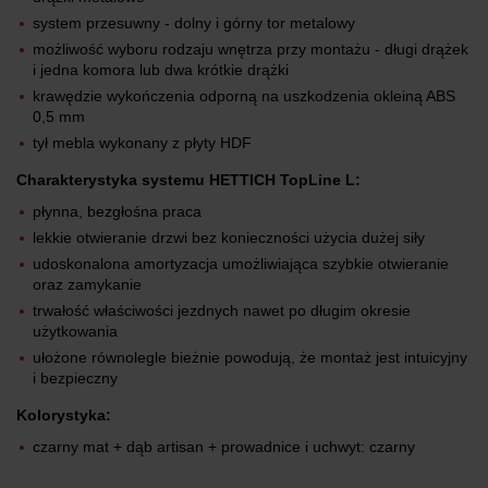
system przesuwny - dolny i górny tor metalowy
możliwość wyboru rodzaju wnętrza przy montażu - długi drążek
i jedna komora lub dwa krótkie drążki
krawędzie wykończenia odporną na uszkodzenia okleiną ABS
0,5 mm
tył mebla wykonany z płyty HDF
Charakterystyka systemu HETTICH TopLine L:
płynna, bezgłośna praca
lekkie otwieranie drzwi bez konieczności użycia dużej siły
udoskonalona amortyzacja umożliwiająca szybkie otwieranie
oraz zamykanie
trwałość właściwości jezdnych nawet po długim okresie
użytkowania
ułożone równolegle bieżnie powodują, że montaż jest intuicyjny
i bezpieczny
Kolorystyka:
czarny mat + dąb artisan + prowadnice i uchwyt: czarny