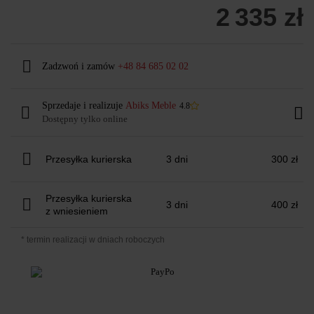
2 335 zł
Zadzwoń i zamów
+48 84 685 02 02
Sprzedaje i realizuje
Abiks Meble
4.8
Dostępny tylko online
Przesyłka kurierska
3 dni
300 zł
Przesyłka kurierska
3 dni
400 zł
z wniesieniem
* termin realizacji w dniach roboczych