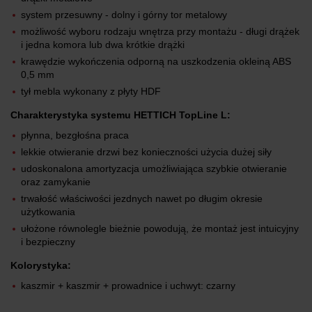
system przesuwny - dolny i górny tor metalowy
możliwość wyboru rodzaju wnętrza przy montażu - długi drążek
i jedna komora lub dwa krótkie drążki
krawędzie wykończenia odporną na uszkodzenia okleiną ABS
0,5 mm
tył mebla wykonany z płyty HDF
Charakterystyka systemu HETTICH TopLine L:
płynna, bezgłośna praca
lekkie otwieranie drzwi bez konieczności użycia dużej siły
udoskonalona amortyzacja umożliwiająca szybkie otwieranie
oraz zamykanie
trwałość właściwości jezdnych nawet po długim okresie
użytkowania
ułożone równolegle bieżnie powodują, że montaż jest intuicyjny
i bezpieczny
Kolorystyka:
kaszmir + kaszmir + prowadnice i uchwyt: czarny