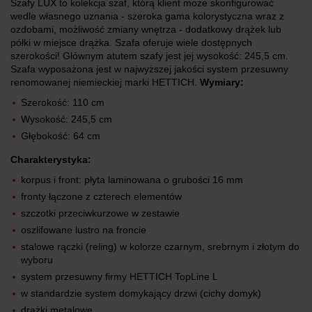
Szafy LUX to kolekcja szaf, którą klient może skonfigurować
wedle własnego uznania - szeroka gama kolorystyczna wraz z
ozdobami, możliwość zmiany wnętrza - dodatkowy drążek lub
półki w miejsce drążka. Szafa oferuje wiele dostępnych
szerokości! Głównym atutem szafy jest jej wysokość: 245,5 cm.
Szafa wyposażona jest w najwyższej jakości system przesuwny
renomowanej niemieckiej marki HETTICH.
Wymiary:
Szerokość: 110 cm
Wysokość: 245,5 cm
Głębokość: 64 cm
Charakterystyka:
korpus i front: płyta laminowana o grubości 16 mm
fronty łączone z czterech elementów
szczotki przeciwkurzowe w zestawie
oszlifowane lustro na froncie
stalowe rączki (reling) w kolorze czarnym, srebrnym i złotym do
wyboru
system przesuwny firmy HETTICH TopLine L
w standardzie system domykający drzwi (cichy domyk)
drążki metalowe