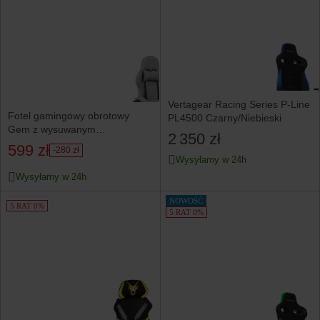
Vertagear Racing Series P-Line
Fotel gamingowy obrotowy
PL4500 Czarny/Niebieski
Gem z wysuwanym
2 350 zł
podnóżkiem szary
599 zł
-280 zł
Wysyłamy w 24h
Wysyłamy w 24h
NOWOŚĆ
5 RAT 0%
5 RAT 0%