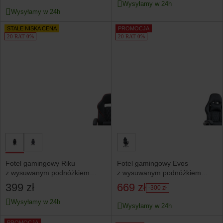
Wysyłamy w 24h
Wysyłamy w 24h
STALE NISKA CENA
PROMOCJA
20 RAT 0%
20 RAT 0%
Fotel gamingowy Riku
Fotel gamingowy Evos
z wysuwanym podnóżkiem
z wysuwanym podnóżkiem
czarny
czarny
399 zł
669 zł
-300 zł
Wysyłamy w 24h
Wysyłamy w 24h
PROMOCJA