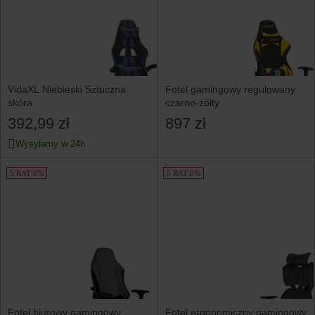
VidaXL Niebieski Sztuczna
Fotel gamingowy regulowany
skóra
czarno-żółty
392,99 zł
897 zł
Wysyłamy w 24h
5 RAT 0%
5 RAT 0%
Fotel biurowy gamingowy
Fotel ergonomiczny gamingowy