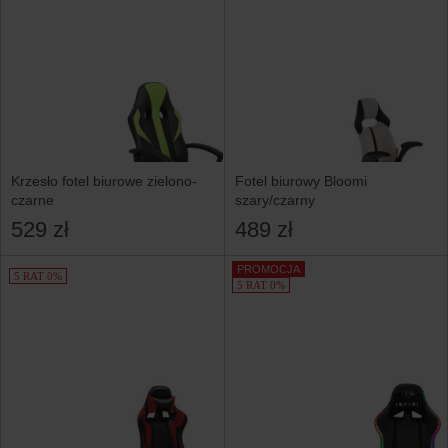
Krzesło fotel biurowe zielono-
Fotel biurowy Bloomi
czarne
szary/czarny
529 zł
489 zł
PROMOCJA
5 RAT 0%
5 RAT 0%