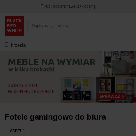
Kup i odbierz nawet za godzinę
Rabat na
HITY DNIA
przy zapisie na Newsletter.
Zostało
00
00
00
:
:
:
krzesła
Fotele gamingowe do biura
SORTUJ