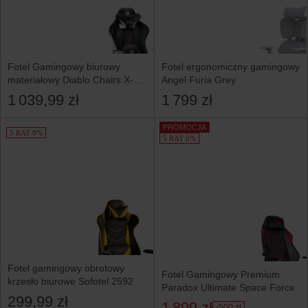
Fotel Gamingowy biurowy
Fotel ergonomiczny gamingowy
materiałowy Diablo Chairs X-
Angel Furia Grey
Player 2.0 Normal
1 039,99 zł
1 799 zł
PROMOCJA
5 RAT 0%
5 RAT 0%
Fotel gamingowy obrotowy
Fotel Gamingowy Premium
krzesło biurowe Sofotel 2592
Paradox Ultimate Space Force
299,99 zł
1 899 zł
-500 zł