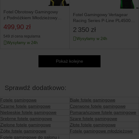
Fotel Obrotowy Gamingowy
Fotel Gamingowy Vertagear
z Podnóżkiem Młodzieżowy
Racing Series P-Line PL4500
Czarny Żółty MAXIMO
499,90 zł
Czarny/Zielony
2 350 zł
549 zł
cena regularna
Wysyłamy w 24h
Wysyłamy w 24h
Pokaż kolejne
Sprawdź dodatkowo:
Fotele gamingowe
Białe fotele gamingowe
Czarne fotele gamingowe
Czerwone fotele gamingowe
Niebieskie fotele gamingowe
Pomarańczowe fotele gamingowe
Srebrne fotele gamingowe
Szare fotele gamingowe
Zielone fotele gamingowe
Złote fotele gamingowe
Żółte fotele gamingowe
Fotele gamingowe młodzieżowe
Fotele gamingowe do salonu i