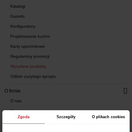
Katalogi
Gazetki
Konfiguratory
Projektowanie kuchni
Karty upominkowe
Regulaminy promocji
Wycofane produkty
Odbiór zużytego sprzętu
O firmie
O nas
Kariera
Zgoda
Szczegóły
O plikach cookies
Dla akcjonariuszy
Dla obligatariuszy