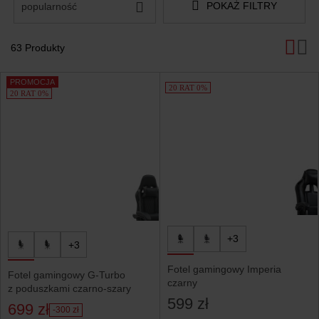
POKAŻ FILTRY
popularność
63 Produkty
Produkty
PROMOCJA
20 RAT 0%
20 RAT 0%
+3
+3
Fotel gamingowy Imperia
Fotel gamingowy G-Turbo
czarny
z poduszkami czarno-szary
599 zł
699 zł
-300 zł