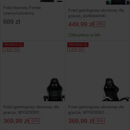
Fotel biurowy Fende
Fotel gamingowy obrotowy dla
czarny/czerwony
gracza, podłokietniki
689 zł
podświetlenie RGB LED
449,99 zł
-10%
Wysyłamy w 24h
PROMOCJA
PROMOCJA
5 RAT 0%
5 RAT 0%
Fotel gamingowy obrotowy dla
Fotel gamingowy obrotowy dla
gracza, WYGODNY,
gracza, WYGODNY,
podłokietniki rozkładany
podłokietniki, rozkładany
369,99 zł
369,99 zł
-11%
-11%