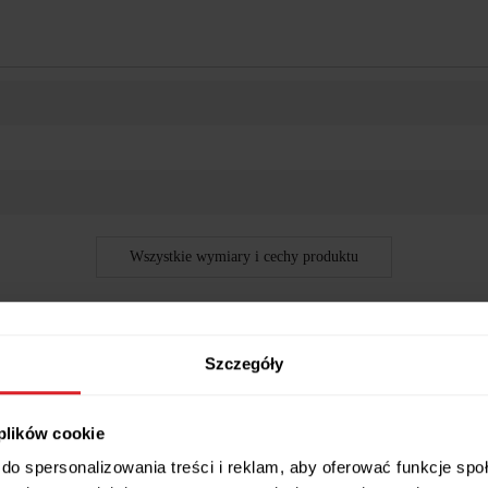
Wszystkie wymiary i cechy produktu
Szczegóły
noma 60 cm 2 drzwi kolor Biały mat 2 półk
 plików cookie
łki i podwójne drzwi. Ten idealny dodatek do szafki w przedpokoju 
do spersonalizowania treści i reklam, aby oferować funkcje sp
ce. To proste rozwiązanie dla klientów, którzy potrzebują dodatkowej p