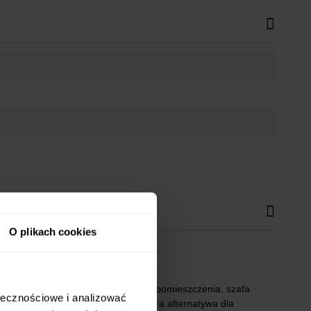
O plikach cookies
i 60x51x55 cm
będzie również pasował do każdego pomieszczenia. szafa
ołecznościowe i analizować
rzestrzeni magazynowej. Jest to dobra alternatywa dla