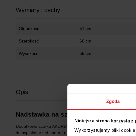
Wymiary i cechy
Głębokość
51 cm
Szerokość
60 cm
Wysokość
55 cm
Opis
Zgoda
Nadstawka na szafę AKORD S60 Dąb So
Niniejsza strona korzysta z
Dodatkowa szafka AKORD S60 jest wyposażona 2 wewnętrzne pó
Wykorzystujemy pliki cookie 
do sypialni przed snem - na pościel, ręczniki lub dodatkowe ko