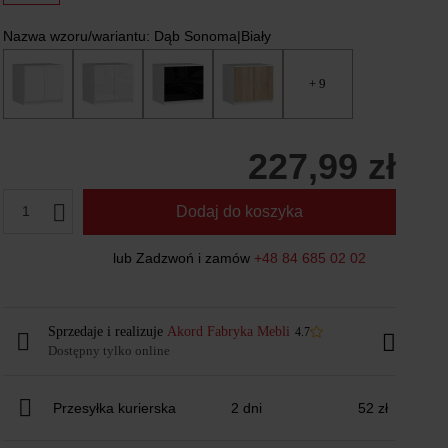
Nazwa wzoru/wariantu:
Dąb Sonoma|Biały
+ 9
227,99 zł
1
Dodaj do koszyka
lub Zadzwoń i zamów
+48 84 685 02 02
Sprzedaje i realizuje
Akord Fabryka Mebli
4.7
Dostępny tylko online
Przesyłka kurierska
2 dni
52 zł