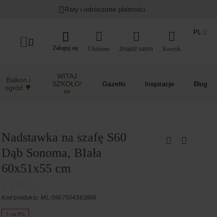
Raty i odroczone płatności
PL
Zaloguj się
Ulubione
Koszyk
WITAJ
Balkon i
SZKOŁO!
Gazetki
Inspiracje
Blog
ogród 🌳
✏️
Nadstawka na szafę S60
Dąb Sonoma, BIała
60x51x55 cm
Kod produktu: ML-5907504383866
5 rat 0%