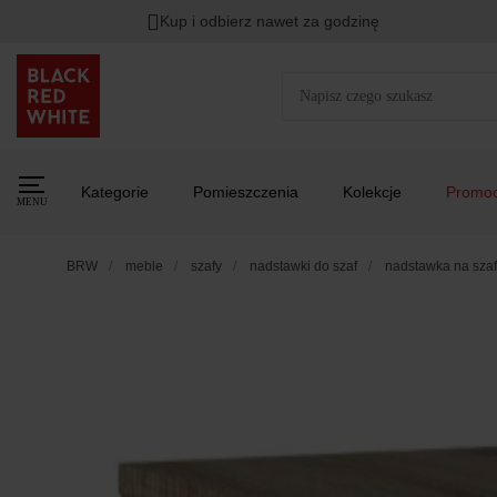
Kup i odbierz nawet za godzinę
Kategorie
Pomieszczenia
Kolekcje
Promoc
MENU
BRW
meble
szafy
nadstawki do szaf
nadstawka na sza