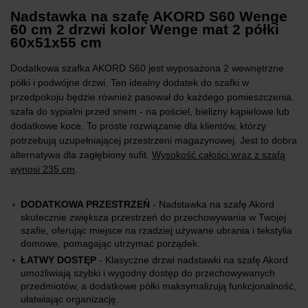
Nadstawka na szafę AKORD S60 Wenge
60 cm 2 drzwi kolor Wenge mat 2 półki
60x51x55 cm
Dodatkowa szafka AKORD S60 jest wyposażona 2 wewnętrzne
półki i podwójne drzwi. Ten idealny dodatek do szafki w
przedpokoju będzie również pasował do każdego pomieszczenia.
szafa do sypialni przed snem - na pościel, bielizny kąpielowe lub
dodatkowe koce. To proste rozwiązanie dla klientów, którzy
potrzebują uzupełniającej przestrzeni magazynowej. Jest to dobra
alternatywa dla zagłębiony sufit.
Wysokość całości wraz z szafą
wynosi 235 cm
.
DODATKOWA PRZESTRZEŃ
- Nadstawka na szafę Akord
skutecznie zwiększa przestrzeń do przechowywania w Twojej
szafie, oferując miejsce na rzadziej używane ubrania i tekstylia
domowe, pomagając utrzymać porządek.
ŁATWY DOSTĘP
- Klasyczne drzwi nadstawki na szafę Akord
umożliwiają szybki i wygodny dostęp do przechowywanych
przedmiotów, a dodatkowe półki maksymalizują funkcjonalność,
ułatwiając organizację.