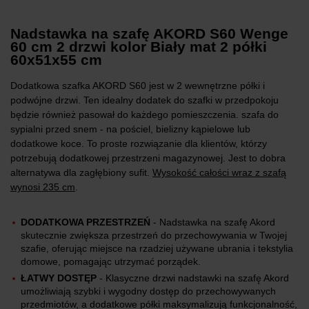
Nadstawka na szafę AKORD S60 Wenge
60 cm 2 drzwi kolor Biały mat 2 półki
60x51x55 cm
Dodatkowa szafka AKORD S60 jest w 2 wewnętrzne półki i
podwójne drzwi. Ten idealny dodatek do szafki w przedpokoju
będzie również pasował do każdego pomieszczenia. szafa do
sypialni przed snem - na pościel, bielizny kąpielowe lub
dodatkowe koce. To proste rozwiązanie dla klientów, którzy
potrzebują dodatkowej przestrzeni magazynowej. Jest to dobra
alternatywa dla zagłębiony sufit.
Wysokość całości wraz z szafą
wynosi 235 cm
.
DODATKOWA PRZESTRZEŃ
- Nadstawka na szafę Akord
skutecznie zwiększa przestrzeń do przechowywania w Twojej
szafie, oferując miejsce na rzadziej używane ubrania i tekstylia
domowe, pomagając utrzymać porządek.
ŁATWY DOSTĘP
- Klasyczne drzwi nadstawki na szafę Akord
umożliwiają szybki i wygodny dostęp do przechowywanych
przedmiotów, a dodatkowe półki maksymalizują funkcjonalność,