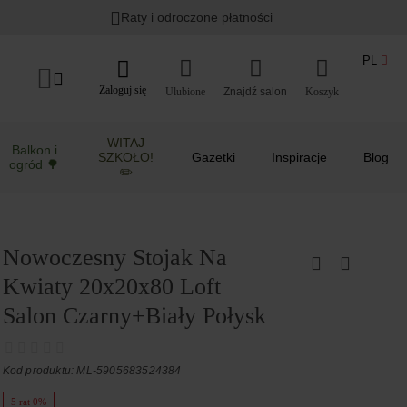
Raty i odroczone płatności
PL
Zaloguj się
Ulubione
Koszyk
WITAJ
Balkon i
SZKOŁO!
Gazetki
Inspiracje
Blog
ogród 🌳
✏️
Nowoczesny Stojak Na
Kwiaty 20x20x80 Loft
Salon Czarny+Biały Połysk
Kod produktu: ML-5905683524384
5 rat 0%