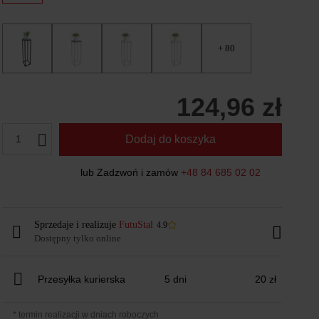
+ 80
124,96 zł
1
Dodaj do koszyka
lub Zadzwoń i zamów
+48 84 685 02 02
Sprzedaje i realizuje
FutuStal
4.9
Dostępny tylko online
Przesyłka kurierska
5 dni
20 zł
* termin realizacji w dniach roboczych