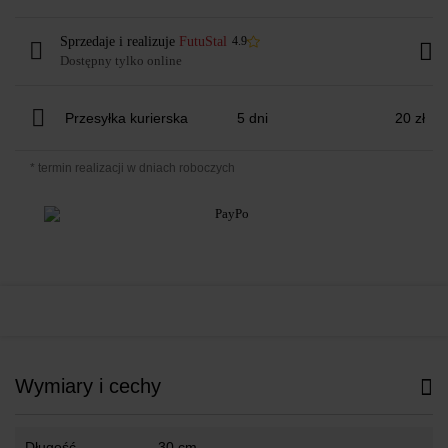
Sprzedaje i realizuje
FutuStal
4.9
Dostępny tylko online
Przesyłka kurierska
5 dni
20 zł
* termin realizacji w dniach roboczych
Wymiary i cechy
Długość
30 cm