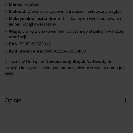
Marka
: FutuStal
Materiał
: Drewno, co zapewnia trwałość i estetyczny wygląd
Maksymalna liczba donic
: 1 - idealny do wyeksponowania
jednej, wyjątkowej rośliny
Waga
: 5.5 kg z opakowaniem, co czyni go stabilnym w każdej
aranżacji
EAN
: 5905683525312
Kod producenta
: KWP-C2DA-30x30h99
Nie czekaj! Dodaj ten
Nowoczesny Stojak Na Kwiaty
do
swojego koszyka i stwórz piękną oazę zieleni w swoim domu już
dziś!
Opinie