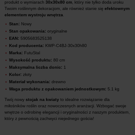
produkt o wymiarach
30x30x80 cm
, który nie tylko doda uroku
Twoim roślinnym dekoracjom, ale również stanie się
efektownym
elementem wystroju wnętrza
.
Stan:
Nowy
Stan opakowania:
oryginalne
EAN:
5905683525138
Kod producenta:
KWP-C4BJ-30x30h80
Marka:
FutuStal
Wysokość produktu:
80 cm
Maksymalna liczba donic:
1
Kolor:
złoty
Materiał wykonania:
drewno
Waga produktu z opakowaniem jednostkowym:
5.1 kg
Twój nowy
stojak na kwiaty
to idealne rozwiązanie dla
miłośników roślin oraz nowoczesnych aranżacji. Wzbogać swoje
wnętrze o odrobinę elegancji i oryginalności z naszym produktem,
który z pewnością zachwyci niejednego gościa!