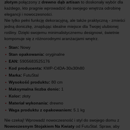
złotym
połączony z
drewno dąb artisan
to doskonały wybór dla
każdego, kto pragnie wprowadzić do swojego wnętrza odrobinę
elegancji i nowoczesności.
Nie tylko pełni funkcję dekoracyjną, ale także praktyczną - zmieści
jedną doniczkę, znajdując idealne miejsce dla Twojej ulubionej
rośliny. Dzięki swojemu minimalistycznemu designowi, świetnie
komponuje się z różnorodnymi aranżacjami wnętrz.
Stan:
Nowy
Stan opakowania:
oryginalne
EAN:
5905683525176
Kod producenta:
KWP-C4DA-30x30h80
Marka:
FutuStal
Wysokość produktu:
80 cm
Maksymalna liczba donic:
1
Kolor:
złoty
Materiał wykonania:
drewno
Waga produktu z opakowaniem:
5.1 kg
Nie czekaj! Wprowadź nowoczesność i styl do swojego domu z
Nowoczesnym Stojakiem Na Kwiaty
od FutuStal. Spraw, aby