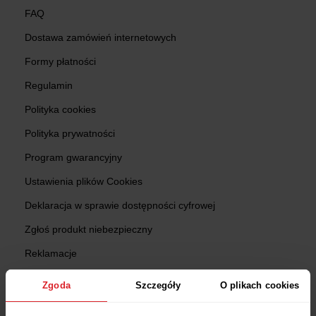
FAQ
Dostawa zamówień internetowych
Formy płatności
Regulamin
Polityka cookies
Polityka prywatności
Program gwarancyjny
Ustawienia plików Cookies
Deklaracja w sprawie dostępności cyfrowej
Zgłoś produkt niebezpieczny
Reklamacje
Zwroty
Zgoda
Szczegóły
O plikach cookies
Sprawdź status zamówienia