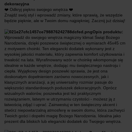
dekoracyjna
❤️ Odkryj piękno swojego wnętrza ❤️
Znajdź swój styl i wprowadź zmiany, które sprawią, że wszędzie
będzie pięknie, ale w Twoim domu najpiękniej. Zacznij już dzisiaj!
Opis produktu:
Wprowadź do swojego wnętrza magiczny klimat Świąt Bożego
Narodzenia, dzięki poszewce świątecznej o wymiarach 45x45 cm
z motywem choinki. Ten elegancki dodatek wykonany jest z
wysokiej jakości materiału, który zapewnia komfort użytkowania i
trwałość na lata. Wyrafinowany wzór w choinkę wkomponuje się
idealnie w każde wnętrze, dodając mu świątecznego nastroju i
ciepła. Wyjątkowy design poszewki sprawia, że jest ona
doskonałym dopełnieniem zarówno nowoczesnych, jak i
klasycznych aranżacji, a jej uniwersalny rozmiar pasuje do
większości standardowych poduszek dekoracyjnych. Oprócz
wizualnych walorów, poszewka jest też praktycznym
rozwiązaniem, łatwym w utrzymaniu czystości - możesz ją z
łatwością zdjąć i uprać. Zainwestuj w ten świąteczny akcent i
stwórz niepowtarzalną atmosferę w swoim domu, która zachwyci
Twoich gości i dopełni magię Bożego Narodzenia. Idealna jako
prezent dla bliskich lub elegancki dodatek do Twojego wnętrza.