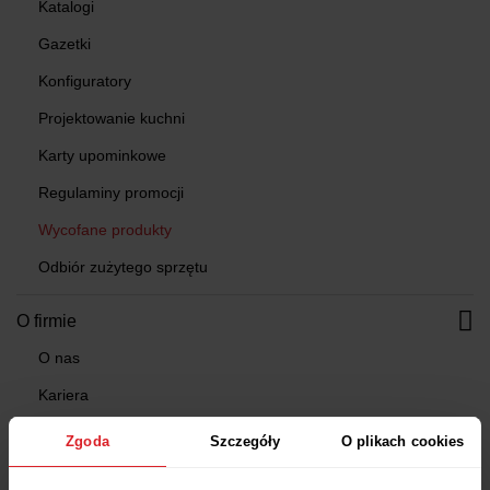
Katalogi
Gazetki
Konfiguratory
Projektowanie kuchni
Karty upominkowe
Regulaminy promocji
Wycofane produkty
Odbiór zużytego sprzętu
O firmie
O nas
Kariera
Dla akcjonariuszy
Zgoda
Szczegóły
O plikach cookies
Dla obligatariuszy