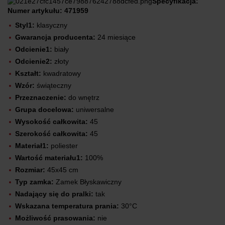
Specyfikacja:
Numer artykułu: 471959
Styl1:
klasyczny
Gwarancja producenta:
24 miesiące
Odcienie1:
biały
Odcienie2:
złoty
Kształt:
kwadratowy
Wzór:
świąteczny
Przeznaczenie:
do wnętrz
Grupa docelowa:
uniwersalne
Wysokość całkowita:
45
Szerokość całkowita:
45
Materiał1:
poliester
Wartość materiału1:
100%
Rozmiar:
45x45 cm
Typ zamka:
Zamek Błyskawiczny
Nadający się do pralki:
tak
Wskazana temperatura prania:
30°C
Możliwość prasowania:
nie